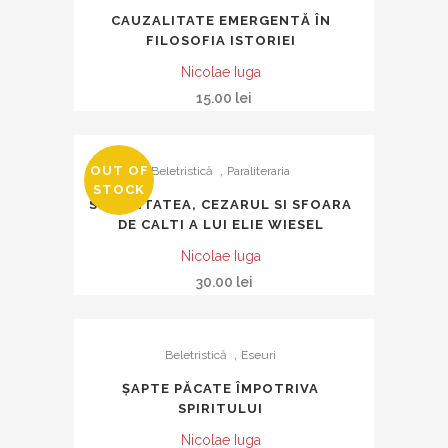
CAUZALITATE EMERGENTĂ ÎN
FILOSOFIA ISTORIEI
Nicolae Iuga
15.00
lei
,
OUT OF
Beletristică
Paraliteraria
STOCK
SECURITATEA, CEZARUL SI SFOARA
DE CALTI A LUI ELIE WIESEL
Nicolae Iuga
30.00
lei
,
Beletristică
Eseuri
ŞAPTE PĂCATE ÎMPOTRIVA
SPIRITULUI
Nicolae Iuga