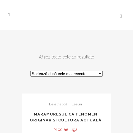
Sortat
Afișez toate cele 10 rezultate
după
cele
,
Beletristică
Eseuri
mai
MARAMUREȘUL CA FENOMEN
ORIGINAR ȘI CULTURA ACTUALĂ
recente
Nicolae Iuga