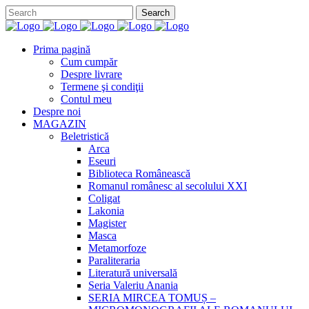
Prima pagină
Cum cumpăr
Despre livrare
Termene şi condiţii
Contul meu
Despre noi
MAGAZIN
Beletristică
Arca
Eseuri
Biblioteca Românească
Romanul românesc al secolului XXI
Coligat
Lakonia
Magister
Masca
Metamorfoze
Paraliteraria
Literatură universală
Seria Valeriu Anania
SERIA MIRCEA TOMUȘ –