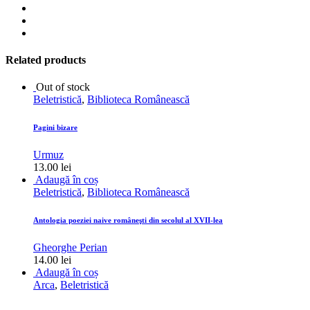
Related products
Out of stock
Beletristică
,
Biblioteca Românească
Pagini bizare
Urmuz
13.00
lei
Adaugă în coș
Beletristică
,
Biblioteca Românească
Antologia poeziei naive româneşti din secolul al XVII-lea
Gheorghe Perian
14.00
lei
Adaugă în coș
Arca
,
Beletristică