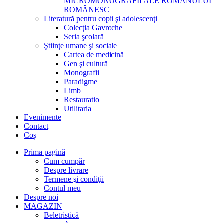
MICROMONOGRAFII ALE ROMANULUI
ROMÂNESC
Literatură pentru copii şi adolescenţi
Colecţia Gavroche
Seria şcolară
Ştiinţe umane şi sociale
Cartea de medicină
Gen şi cultură
Monografii
Paradigme
Limb
Restauratio
Utilitaria
Evenimente
Contact
Coș
Prima pagină
Cum cumpăr
Despre livrare
Termene şi condiţii
Contul meu
Despre noi
MAGAZIN
Beletristică