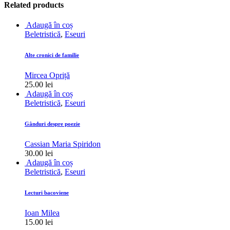
Related products
Adaugă în coș
Beletristică
,
Eseuri
Alte cronici de familie
Mircea Opriță
25.00
lei
Adaugă în coș
Beletristică
,
Eseuri
Gânduri despre poezie
Cassian Maria Spiridon
30.00
lei
Adaugă în coș
Beletristică
,
Eseuri
Lecturi bacoviene
Ioan Milea
15.00
lei