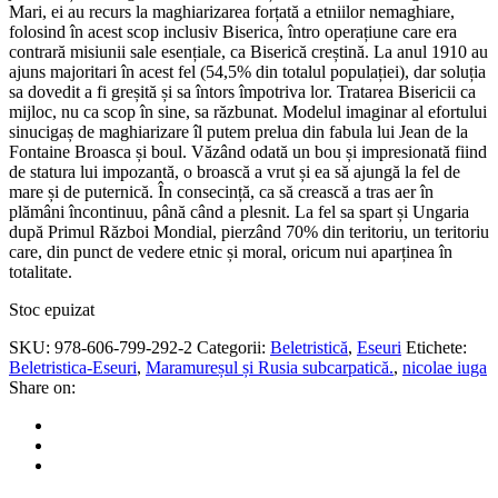
Mari, ei au recurs la maghiarizarea forțată a etniilor nemaghiare,
folosind în acest scop inclusiv Biserica, întro operațiune care era
contrară misiunii sale esențiale, ca Biserică creștină. La anul 1910 au
ajuns majoritari în acest fel (54,5% din totalul populației), dar soluția
sa dovedit a fi greșită și sa întors împotriva lor. Tratarea Bisericii ca
mijloc, nu ca scop în sine, sa răzbunat. Modelul imaginar al efortului
sinucigaș de maghiarizare îl putem prelua din fabula lui Jean de la
Fontaine Broasca și boul. Văzând odată un bou și impresionată fiind
de statura lui impozantă, o broască a vrut și ea să ajungă la fel de
mare și de puternică. În consecință, ca să crească a tras aer în
plămâni încontinuu, până când a plesnit. La fel sa spart și Ungaria
după Primul Război Mondial, pierzând 70% din teritoriu, un teritoriu
care, din punct de vedere etnic și moral, oricum nui aparținea în
totalitate.
Stoc epuizat
SKU:
978-606-799-292-2
Categorii:
Beletristică
,
Eseuri
Etichete:
Beletristica-Eseuri
,
Maramureșul și Rusia subcarpatică.
,
nicolae iuga
Share on: