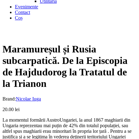
Utilitaria
Evenimente
Contact
Coș
Maramureșul și Rusia
subcarpatică. De la Episcopia
de Hajdudorog la Tratatul de
la Trianon
Brand:
Nicolae Iuga
20.00
lei
La momentul formării AustroUngariei, la anul 1867 maghiarii din
Ungaria reprezentau mai puțin de 42% din totalul populației, sau
altfel spus maghiarii erau minoritari în propria lor țară . Pentru a se
justifica și a se legitima în vederea deținerii teritoriului Ungariei