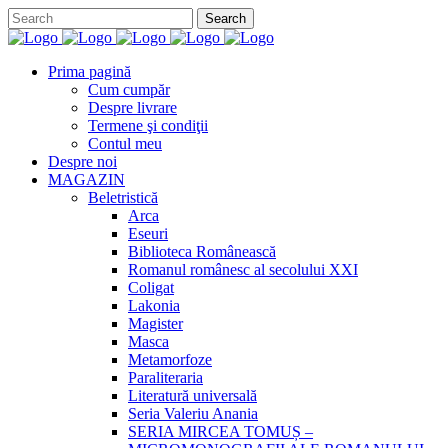
Prima pagină
Cum cumpăr
Despre livrare
Termene şi condiţii
Contul meu
Despre noi
MAGAZIN
Beletristică
Arca
Eseuri
Biblioteca Românească
Romanul românesc al secolului XXI
Coligat
Lakonia
Magister
Masca
Metamorfoze
Paraliteraria
Literatură universală
Seria Valeriu Anania
SERIA MIRCEA TOMUȘ –