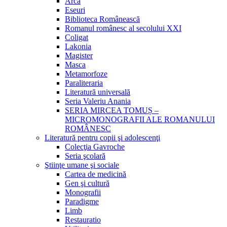
Arca
Eseuri
Biblioteca Românească
Romanul românesc al secolului XXI
Coligat
Lakonia
Magister
Masca
Metamorfoze
Paraliteraria
Literatură universală
Seria Valeriu Anania
SERIA MIRCEA TOMUȘ –
MICROMONOGRAFII ALE ROMANULUI
ROMÂNESC
Literatură pentru copii şi adolescenţi
Colecţia Gavroche
Seria şcolară
Ştiinţe umane şi sociale
Cartea de medicină
Gen şi cultură
Monografii
Paradigme
Limb
Restauratio