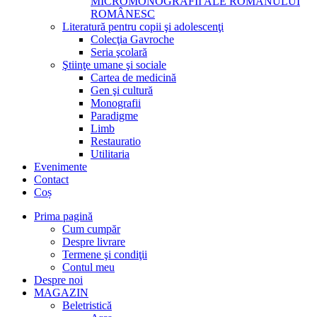
MICROMONOGRAFII ALE ROMANULUI
ROMÂNESC
Literatură pentru copii şi adolescenţi
Colecţia Gavroche
Seria şcolară
Ştiinţe umane şi sociale
Cartea de medicină
Gen şi cultură
Monografii
Paradigme
Limb
Restauratio
Utilitaria
Evenimente
Contact
Coș
Prima pagină
Cum cumpăr
Despre livrare
Termene şi condiţii
Contul meu
Despre noi
MAGAZIN
Beletristică