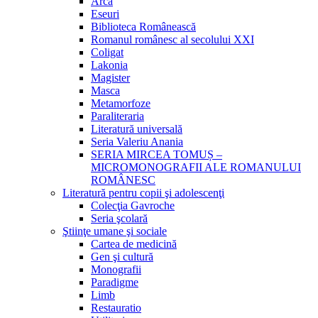
Arca
Eseuri
Biblioteca Românească
Romanul românesc al secolului XXI
Coligat
Lakonia
Magister
Masca
Metamorfoze
Paraliteraria
Literatură universală
Seria Valeriu Anania
SERIA MIRCEA TOMUȘ –
MICROMONOGRAFII ALE ROMANULUI
ROMÂNESC
Literatură pentru copii şi adolescenţi
Colecţia Gavroche
Seria şcolară
Ştiinţe umane şi sociale
Cartea de medicină
Gen şi cultură
Monografii
Paradigme
Limb
Restauratio