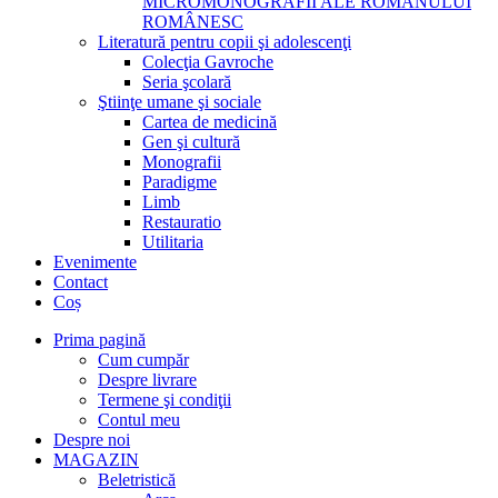
MICROMONOGRAFII ALE ROMANULUI
ROMÂNESC
Literatură pentru copii şi adolescenţi
Colecţia Gavroche
Seria şcolară
Ştiinţe umane şi sociale
Cartea de medicină
Gen şi cultură
Monografii
Paradigme
Limb
Restauratio
Utilitaria
Evenimente
Contact
Coș
Prima pagină
Cum cumpăr
Despre livrare
Termene şi condiţii
Contul meu
Despre noi
MAGAZIN
Beletristică