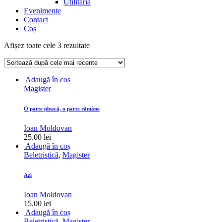
Utilitaria
Evenimente
Contact
Coș
Sortat
Afișez toate cele 3 rezultate
după
cele
mai
Adaugă în coș
recente
Magister
O parte pleacă, o parte rămâne
Ioan Moldovan
25.00
lei
Adaugă în coș
Beletristică
,
Magister
Azi
Ioan Moldovan
15.00
lei
Adaugă în coș
Beletristică
,
Magister