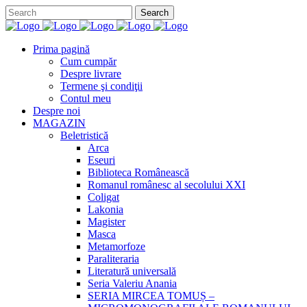
Prima pagină
Cum cumpăr
Despre livrare
Termene şi condiţii
Contul meu
Despre noi
MAGAZIN
Beletristică
Arca
Eseuri
Biblioteca Românească
Romanul românesc al secolului XXI
Coligat
Lakonia
Magister
Masca
Metamorfoze
Paraliteraria
Literatură universală
Seria Valeriu Anania
SERIA MIRCEA TOMUȘ –