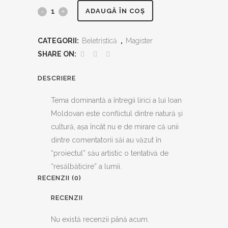
Însemnări
ADAUGĂ ÎN COȘ
primitive
CATEGORII:
Beletristică
,
Magister
quantity
SHARE ON:
DESCRIERE
Tema dominantă a întregii lirici a lui Ioan
Moldovan este conflictul dintre natură şi
cultură, aşa încât nu e de mirare că unii
dintre comentatorii săi au văzut în
“proiectul” său artistic o tentativă de
“resălbăticire” a lumii.
RECENZII (0)
RECENZII
Nu există recenzii până acum.