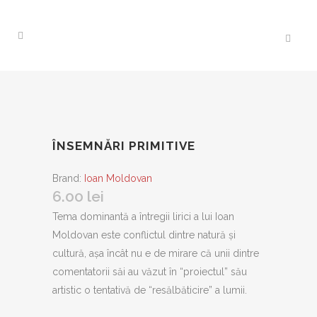
ÎNSEMNĂRI PRIMITIVE
Brand:
Ioan Moldovan
6.00
lei
Tema dominantă a întregii lirici a lui Ioan
Moldovan este conflictul dintre natură şi
cultură, aşa încât nu e de mirare că unii dintre
comentatorii săi au văzut în “proiectul” său
artistic o tentativă de “resălbăticire” a lumii.