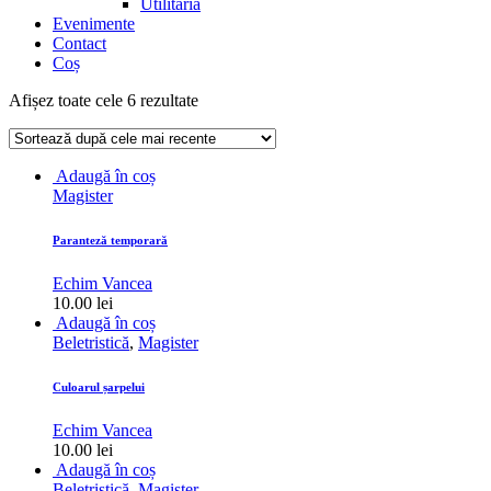
Utilitaria
Evenimente
Contact
Coș
Sortat
Afișez toate cele 6 rezultate
după
cele
mai
Adaugă în coș
recente
Magister
Paranteză temporară
Echim Vancea
10.00
lei
Adaugă în coș
Beletristică
,
Magister
Culoarul șarpelui
Echim Vancea
10.00
lei
Adaugă în coș
Beletristică
,
Magister