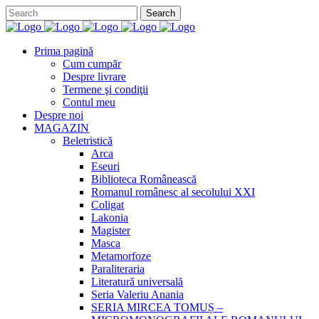
Prima pagină
Cum cumpăr
Despre livrare
Termene şi condiţii
Contul meu
Despre noi
MAGAZIN
Beletristică
Arca
Eseuri
Biblioteca Românească
Romanul românesc al secolului XXI
Coligat
Lakonia
Magister
Masca
Metamorfoze
Paraliteraria
Literatură universală
Seria Valeriu Anania
SERIA MIRCEA TOMUȘ –