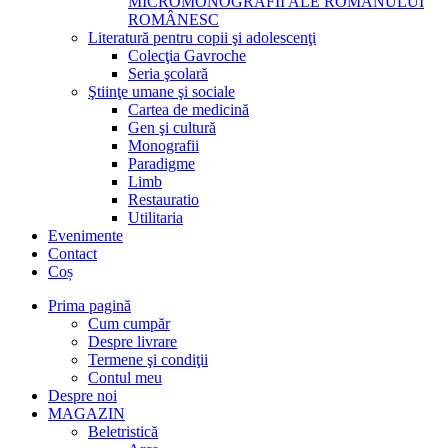
MICROMONOGRAFII ALE ROMANULUI
ROMÂNESC
Literatură pentru copii şi adolescenţi
Colecţia Gavroche
Seria şcolară
Ştiinţe umane şi sociale
Cartea de medicină
Gen şi cultură
Monografii
Paradigme
Limb
Restauratio
Utilitaria
Evenimente
Contact
Coș
Prima pagină
Cum cumpăr
Despre livrare
Termene şi condiţii
Contul meu
Despre noi
MAGAZIN
Beletristică