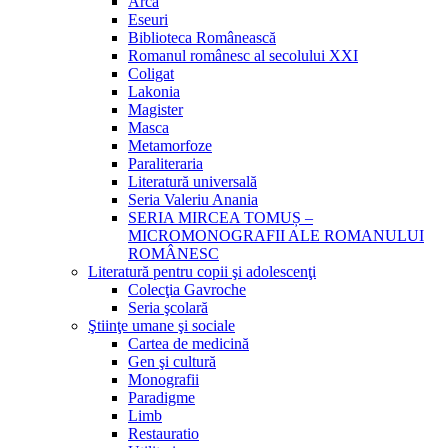
Arca
Eseuri
Biblioteca Românească
Romanul românesc al secolului XXI
Coligat
Lakonia
Magister
Masca
Metamorfoze
Paraliteraria
Literatură universală
Seria Valeriu Anania
SERIA MIRCEA TOMUȘ –
MICROMONOGRAFII ALE ROMANULUI
ROMÂNESC
Literatură pentru copii şi adolescenţi
Colecţia Gavroche
Seria şcolară
Ştiinţe umane şi sociale
Cartea de medicină
Gen şi cultură
Monografii
Paradigme
Limb
Restauratio