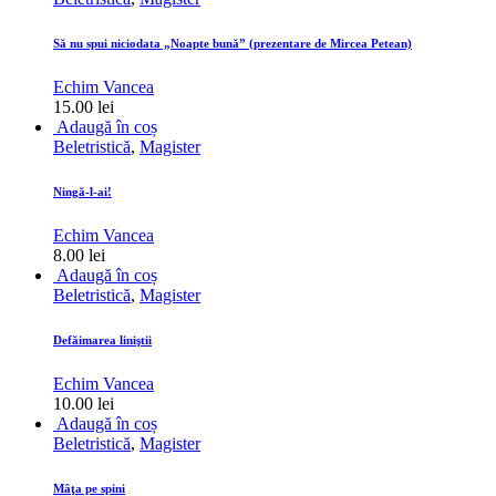
Să nu spui niciodata „Noapte bună” (prezentare de Mircea Petean)
Echim Vancea
15.00
lei
Adaugă în coș
Beletristică
,
Magister
Ningă-l-ai!
Echim Vancea
8.00
lei
Adaugă în coș
Beletristică
,
Magister
Defăimarea liniştii
Echim Vancea
10.00
lei
Adaugă în coș
Beletristică
,
Magister
Mâţa pe spini