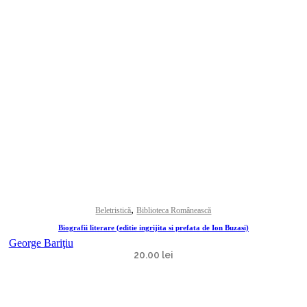
,
Beletristică
Biblioteca Românească
Biografii literare (editie ingrijita si prefata de Ion Buzasi)
George Bariţiu
20.00
lei