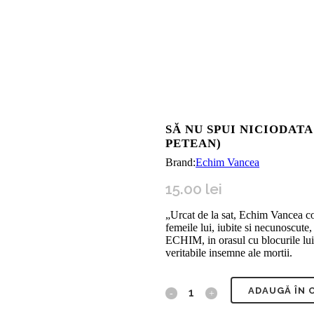
SĂ NU SPUI NICIODAT
PETEAN)
Brand:
Echim Vancea
15.00
lei
„Urcat de la sat, Echim Vancea cob
femeile lui, iubite si necunoscute, 
ECHIM, in orasul cu blocurile lui, 
veritabile insemne ale mortii.
ADAUGĂ ÎN 
Să