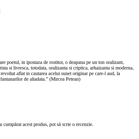
r
re poetul, in ipostaza de rostitor, o deapana pe un ton oralizant,
ista si livresca, totodata, oralizanta si criptica, arhaizanta si moderna,
revoltat aflat in cautarea acelui sunet originar pe care-l aud, la
 fantanarilor de altadata.” (Mircea Petean)
au cumpărat acest produs, pot să scrie o recenzie.