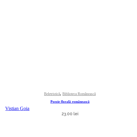
,
Beletristică
Biblioteca Românească
Poezie florală românească
Vistian Goia
23.00
lei