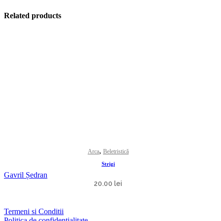
Related products
,
Arca
Beletristică
Strigi
Gavril Ședran
20.00
lei
Termeni si Conditii
Politica de confidentialitate