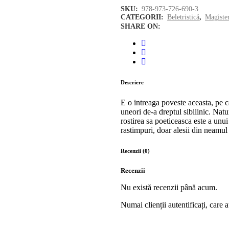
nu
SKU:
978-973-726-690-3
CATEGORII:
Beletristică
,
Magiste
spui
SHARE ON:
niciodata
"Noapte
bună"
Descriere
(prezentare
E o intreaga poveste aceasta, pe ca
uneori de-a dreptul sibilinic. Natur
de
rostirea sa poeticeasca este a unui 
rastimpuri, doar alesii din neamul
Mircea
Recenzii (0)
Petean)
Recenzii
quantity
Nu există recenzii până acum.
Numai clienții autentificați, care 