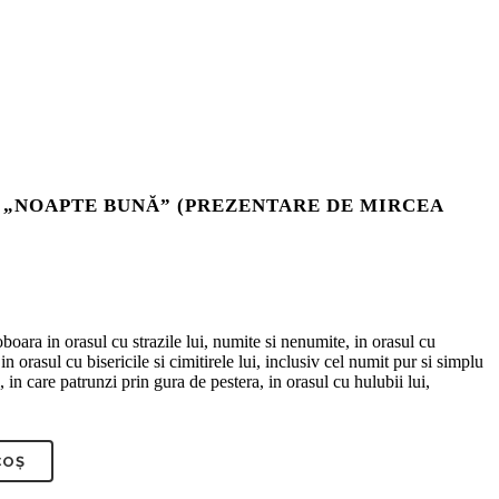
A „NOAPTE BUNĂ” (PREZENTARE DE MIRCEA
oara in orasul cu strazile lui, numite si nenumite, in orasul cu
in orasul cu bisericile si cimitirele lui, inclusiv cel numit pur si simplu
in care patrunzi prin gura de pestera, in orasul cu hulubii lui,
COȘ