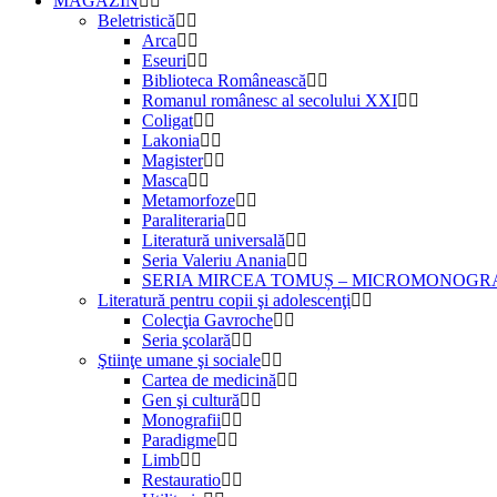
MAGAZIN
Beletristică
Arca
Eseuri
Biblioteca Românească
Romanul românesc al secolului XXI
Coligat
Lakonia
Magister
Masca
Metamorfoze
Paraliteraria
Literatură universală
Seria Valeriu Anania
SERIA MIRCEA TOMUȘ – MICROMONOGR
Literatură pentru copii şi adolescenţi
Colecţia Gavroche
Seria şcolară
Ştiinţe umane şi sociale
Cartea de medicină
Gen şi cultură
Monografii
Paradigme
Limb
Restauratio