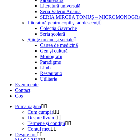
Paraliteraria
Literatură universală
Seria Valeriu Anania
SERIA MIRCEA TOMUȘ – MICROMONOGR
Literatură pentru copii şi adolescenţi
Colecţia Gavroche
Seria şcolară
Ştiinţe umane şi sociale
Cartea de medicină
Gen şi cultură
Monografii
Paradigme
Limb
Restauratio
Utilitaria
Evenimente
Contact
Coș
Prima pagină
Cum cumpăr
Despre livrare
Termene şi condiţii
Contul meu
Despre noi