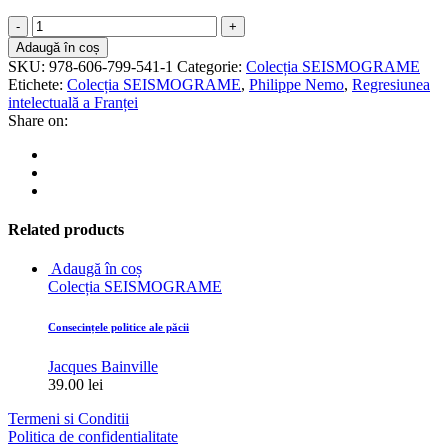
Regresiunea
intelectuală
Adaugă în coș
a
SKU:
978-606-799-541-1
Categorie:
Colecția SEISMOGRAME
Franței
Etichete:
Colecția SEISMOGRAME
,
Philippe Nemo
,
Regresiunea
quantity
intelectuală a Franței
Share on:
Related products
Adaugă în coș
Colecția SEISMOGRAME
Consecințele politice ale păcii
Jacques Bainville
39.00
lei
Termeni si Conditii
Politica de confidentialitate