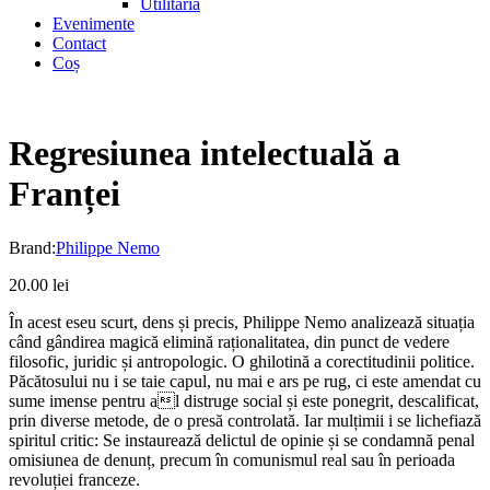
Utilitaria
Evenimente
Contact
Coș
Regresiunea intelectuală a
Franței
Brand:
Philippe Nemo
20.00
lei
În acest eseu scurt, dens și precis, Philippe Nemo analizează situația
când gândirea magică elimină raționalitatea, din punct de vedere
filosofic, juridic și antropologic. O ghilotină a corectitudinii politice.
Păcătosului nu i se taie capul, nu mai e ars pe rug, ci este amendat cu
sume imense pentru al distruge social și este ponegrit, descalificat,
prin diverse metode, de o presă controlată. Iar mulțimii i se lichefiază
spiritul critic: Se instaurează delictul de opinie și se condamnă penal
omisiunea de denunț, precum în comunismul real sau în perioada
revoluției franceze.