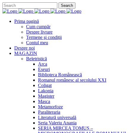
Prima pagină
Cum cumpăr
Despre livrare
Termene şi condiţii
Contul meu
Despre noi
MAGAZIN
Beletristică
Arca
Eseuri
Biblioteca Românească
Romanul românesc al secolului XXI
Coligat
Lakonia
Magister
Masca
Metamorfoze
Paraliteraria
Literatură universală
Seria Valeriu Anania
SERIA MIRCEA TOMUȘ –