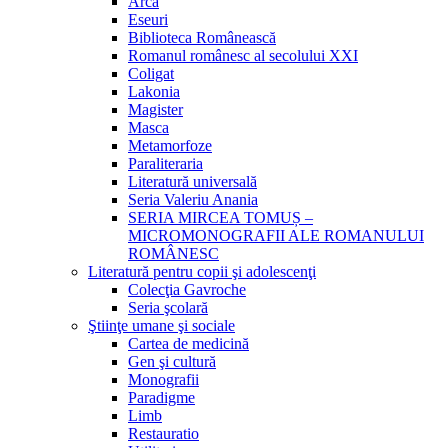
Arca
Eseuri
Biblioteca Românească
Romanul românesc al secolului XXI
Coligat
Lakonia
Magister
Masca
Metamorfoze
Paraliteraria
Literatură universală
Seria Valeriu Anania
SERIA MIRCEA TOMUȘ –
MICROMONOGRAFII ALE ROMANULUI
ROMÂNESC
Literatură pentru copii şi adolescenţi
Colecţia Gavroche
Seria şcolară
Ştiinţe umane şi sociale
Cartea de medicină
Gen şi cultură
Monografii
Paradigme
Limb
Restauratio