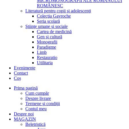
MICROMONOGRAFII ALE ROMANULUI
ROMÂNESC
Literatură pentru copii şi adolescenţi
Colecţia Gavroche
Seria şcolară
Ştiinţe umane şi sociale
Cartea de medicină
Gen şi cultură
Monografii
Paradigme
Limb
Restauratio
Utilitaria
Evenimente
Contact
Coș
Prima pagină
Cum cumpăr
Despre livrare
Termene şi condiţii
Contul meu
Despre noi
MAGAZIN
Beletristică