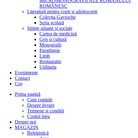
MICROMONOGRAFII ALE ROMANULUI
ROMÂNESC
Literatură pentru copii şi adolescenţi
Colecţia Gavroche
Seria şcolară
Ştiinţe umane şi sociale
Cartea de medicină
Gen şi cultură
Monografii
Paradigme
Limb
Restauratio
Utilitaria
Evenimente
Contact
Coș
Prima pagină
Cum cumpăr
Despre livrare
Termene şi condiţii
Contul meu
Despre noi
MAGAZIN
Beletristică