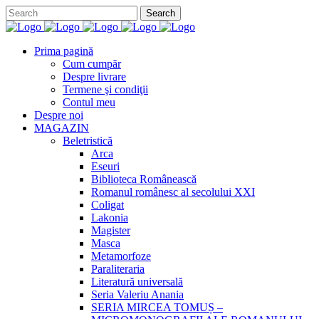
Prima pagină
Cum cumpăr
Despre livrare
Termene şi condiţii
Contul meu
Despre noi
MAGAZIN
Beletristică
Arca
Eseuri
Biblioteca Românească
Romanul românesc al secolului XXI
Coligat
Lakonia
Magister
Masca
Metamorfoze
Paraliteraria
Literatură universală
Seria Valeriu Anania
SERIA MIRCEA TOMUȘ –