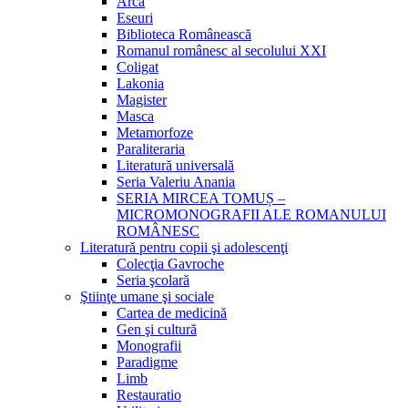
Arca
Eseuri
Biblioteca Românească
Romanul românesc al secolului XXI
Coligat
Lakonia
Magister
Masca
Metamorfoze
Paraliteraria
Literatură universală
Seria Valeriu Anania
SERIA MIRCEA TOMUȘ –
MICROMONOGRAFII ALE ROMANULUI
ROMÂNESC
Literatură pentru copii şi adolescenţi
Colecţia Gavroche
Seria şcolară
Ştiinţe umane şi sociale
Cartea de medicină
Gen şi cultură
Monografii
Paradigme
Limb
Restauratio