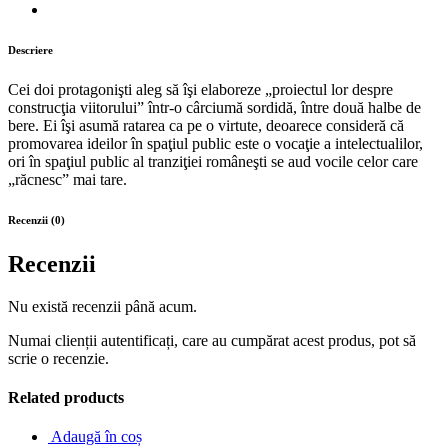
Descriere
Cei doi protagonişti aleg să îşi elaboreze „proiectul lor despre
construcţia viitorului” într-o cârciumă sordidă, între două halbe de
bere. Ei îşi asumă ratarea ca pe o virtute, deoarece consideră că
promovarea ideilor în spaţiul public este o vocaţie a intelectualilor,
ori în spaţiul public al tranziţiei româneşti se aud vocile celor care
„răcnesc” mai tare.
Recenzii (0)
Recenzii
Nu există recenzii până acum.
Numai clienții autentificați, care au cumpărat acest produs, pot să
scrie o recenzie.
Related products
Adaugă în coș