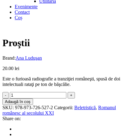
Utilitaria
Evenimente
Contact
Coș
Proştii
Brand:
Ana Luduşan
20.00
lei
Este o furioasă radiografie a tranziţiei româneşti, spusă de doi
intelectuali rataţi pe ton de băşcălie.
Proştii
quantity
Adaugă în coș
SKU:
978-973-726-527-2
Categorii:
Beletristică
,
Romanul
românesc al secolului XXI
Share on: