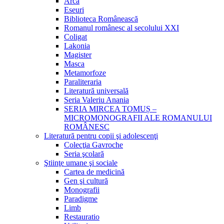
Arca
Eseuri
Biblioteca Românească
Romanul românesc al secolului XXI
Coligat
Lakonia
Magister
Masca
Metamorfoze
Paraliteraria
Literatură universală
Seria Valeriu Anania
SERIA MIRCEA TOMUȘ –
MICROMONOGRAFII ALE ROMANULUI
ROMÂNESC
Literatură pentru copii şi adolescenţi
Colecţia Gavroche
Seria şcolară
Ştiinţe umane şi sociale
Cartea de medicină
Gen şi cultură
Monografii
Paradigme
Limb
Restauratio