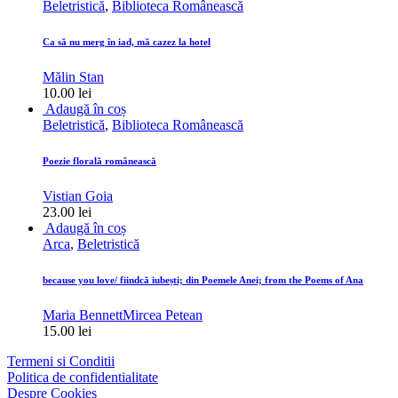
Beletristică
,
Biblioteca Românească
Ca să nu merg în iad, mă cazez la hotel
Mălin Stan
10.00
lei
Adaugă în coș
Beletristică
,
Biblioteca Românească
Poezie florală românească
Vistian Goia
23.00
lei
Adaugă în coș
Arca
,
Beletristică
because you love/ fiindcă iubești; din Poemele Anei; from the Poems of Ana
Maria Bennett
Mircea Petean
15.00
lei
Termeni si Conditii
Politica de confidentialitate
Despre Cookies