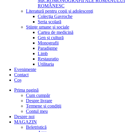
MICROMONOGRAFII ALE ROMANULUI
ROMÂNESC
Literatură pentru copii şi adolescenţi
Colecţia Gavroche
Seria şcolară
Ştiinţe umane şi sociale
Cartea de medicină
Gen şi cultură
Monografii
Paradigme
Limb
Restauratio
Utilitaria
Evenimente
Contact
Coș
Prima pagină
Cum cumpăr
Despre livrare
Termene şi condiţii
Contul meu
Despre noi
MAGAZIN
Beletristică