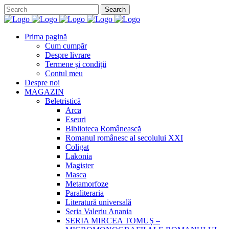
Prima pagină
Cum cumpăr
Despre livrare
Termene şi condiţii
Contul meu
Despre noi
MAGAZIN
Beletristică
Arca
Eseuri
Biblioteca Românească
Romanul românesc al secolului XXI
Coligat
Lakonia
Magister
Masca
Metamorfoze
Paraliteraria
Literatură universală
Seria Valeriu Anania
SERIA MIRCEA TOMUȘ –