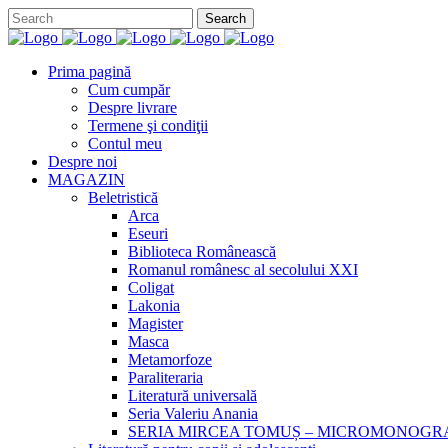
Prima pagină
Cum cumpăr
Despre livrare
Termene şi condiţii
Contul meu
Despre noi
MAGAZIN
Beletristică
Arca
Eseuri
Biblioteca Românească
Romanul românesc al secolului XXI
Coligat
Lakonia
Magister
Masca
Metamorfoze
Paraliteraria
Literatură universală
Seria Valeriu Anania
SERIA MIRCEA TOMUȘ – MICROMONOGR