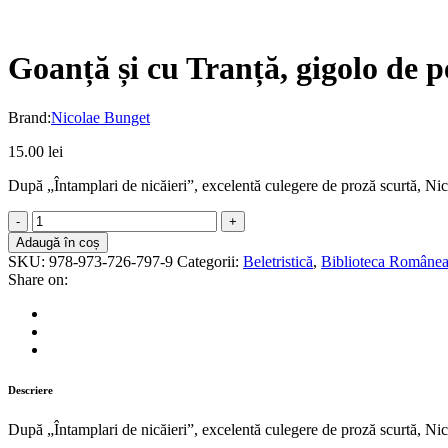
Goanță și cu Tranță, gigolo de 
Brand:
Nicolae Bunget
15.00
lei
După „Întamplari de nicăieri”, excelentă culegere de proză scurtă, Nic
Goanță
și
Adaugă în coș
cu
SKU:
978-973-726-797-9
Categorii:
Beletristică
,
Biblioteca Românea
Tranță,
Share on:
gigolo
de
performanță
quantity
Descriere
După „Întamplari de nicăieri”, excelentă culegere de proză scurtă, Nic