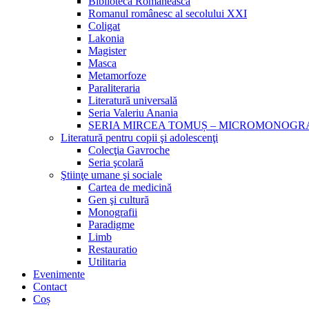
Biblioteca Românească
Romanul românesc al secolului XXI
Coligat
Lakonia
Magister
Masca
Metamorfoze
Paraliteraria
Literatură universală
Seria Valeriu Anania
SERIA MIRCEA TOMUȘ – MICROMONOGR
Literatură pentru copii şi adolescenţi
Colecţia Gavroche
Seria şcolară
Ştiinţe umane şi sociale
Cartea de medicină
Gen şi cultură
Monografii
Paradigme
Limb
Restauratio
Utilitaria
Evenimente
Contact
Coș