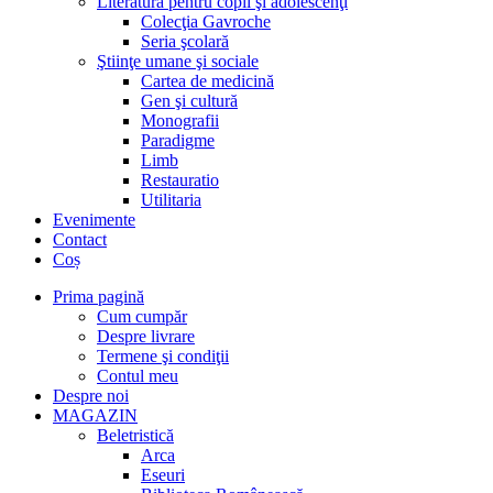
Literatură pentru copii şi adolescenţi
Colecţia Gavroche
Seria şcolară
Ştiinţe umane şi sociale
Cartea de medicină
Gen şi cultură
Monografii
Paradigme
Limb
Restauratio
Utilitaria
Evenimente
Contact
Coș
Prima pagină
Cum cumpăr
Despre livrare
Termene şi condiţii
Contul meu
Despre noi
MAGAZIN
Beletristică
Arca
Eseuri