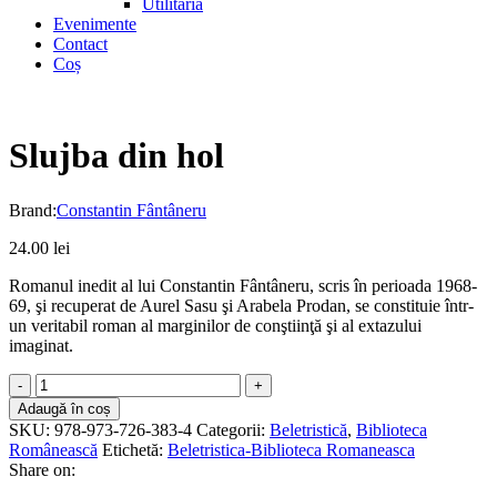
Utilitaria
Evenimente
Contact
Coș
Slujba din hol
Brand:
Constantin Fântâneru
24.00
lei
Romanul inedit al lui Constantin Fântâneru, scris în perioada 1968-
69, şi recuperat de Aurel Sasu şi Arabela Prodan, se constituie într-
un veritabil roman al marginilor de conştiinţă şi al extazului
imaginat.
Slujba
din
Adaugă în coș
hol
SKU:
978-973-726-383-4
Categorii:
Beletristică
,
Biblioteca
quantity
Românească
Etichetă:
Beletristica-Biblioteca Romaneasca
Share on: