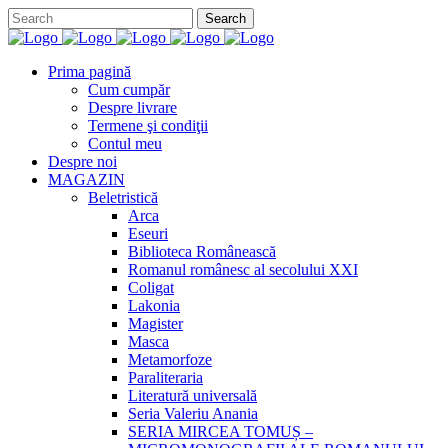
Prima pagină
Cum cumpăr
Despre livrare
Termene şi condiţii
Contul meu
Despre noi
MAGAZIN
Beletristică
Arca
Eseuri
Biblioteca Românească
Romanul românesc al secolului XXI
Coligat
Lakonia
Magister
Masca
Metamorfoze
Paraliteraria
Literatură universală
Seria Valeriu Anania
SERIA MIRCEA TOMUȘ –