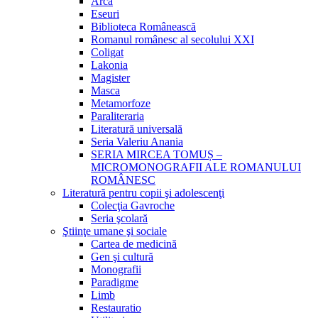
Arca
Eseuri
Biblioteca Românească
Romanul românesc al secolului XXI
Coligat
Lakonia
Magister
Masca
Metamorfoze
Paraliteraria
Literatură universală
Seria Valeriu Anania
SERIA MIRCEA TOMUȘ –
MICROMONOGRAFII ALE ROMANULUI
ROMÂNESC
Literatură pentru copii şi adolescenţi
Colecţia Gavroche
Seria şcolară
Ştiinţe umane şi sociale
Cartea de medicină
Gen şi cultură
Monografii
Paradigme
Limb
Restauratio