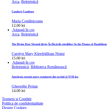
Arca
,
Beletristică
Candori/ Candeurs
Maria Cogălniceanu
12.00
lei
Adaugă în coș
Arca
,
Beletristică
The Divine Kiss/ Sărutul divin; În flăcările păpdiilor/ In the Flames of Dandelions
Carolyn Mary Kleefeld
Ioan Nistor
15.00
lei
Adaugă în coș
Beletristică
,
Biblioteca Românească
Antologia poeziei naive româneşti din secolul al XVII-lea
Gheorghe Perian
14.00
lei
Termeni si Conditii
Politica de confidentialitate
Despre Cookies