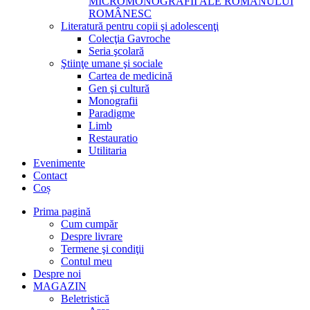
MICROMONOGRAFII ALE ROMANULUI
ROMÂNESC
Literatură pentru copii şi adolescenţi
Colecţia Gavroche
Seria şcolară
Ştiinţe umane şi sociale
Cartea de medicină
Gen şi cultură
Monografii
Paradigme
Limb
Restauratio
Utilitaria
Evenimente
Contact
Coș
Prima pagină
Cum cumpăr
Despre livrare
Termene şi condiţii
Contul meu
Despre noi
MAGAZIN
Beletristică