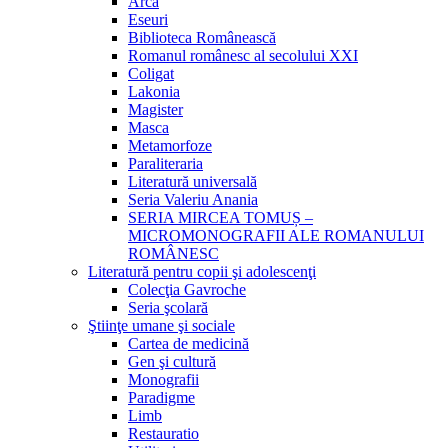
Arca
Eseuri
Biblioteca Românească
Romanul românesc al secolului XXI
Coligat
Lakonia
Magister
Masca
Metamorfoze
Paraliteraria
Literatură universală
Seria Valeriu Anania
SERIA MIRCEA TOMUȘ –
MICROMONOGRAFII ALE ROMANULUI
ROMÂNESC
Literatură pentru copii şi adolescenţi
Colecţia Gavroche
Seria şcolară
Ştiinţe umane şi sociale
Cartea de medicină
Gen şi cultură
Monografii
Paradigme
Limb
Restauratio