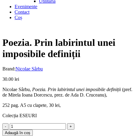
Utilitaria
Evenimente
Contact
Coș
Poezia. Prin labirintul unei
imposibile definiții
Brand:
Nicolae Sârbu
30.00
lei
Nicolae Sârbu,
Poez
ia. Prin labirintul unei imposibile definiții
(pref.
de Mirela Ioana Dorcescu, prez. de Ada D. Cruceanu),
252 pag. A5 cu clapete, 30 lei,
Colecția ESEURI
Poezia.
Prin
Adaugă în coș