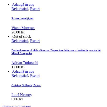
Adaugă în coș
Beletristică
,
Eseuri
Pavese, omul jignit
Vianu Mureşan
20.00
lei
Out of stock
Beletristică
,
Eseuri
Destinul precar al idiilor literare. Despre instabilitatea valorilor în poetica lui
Mihail Dragomire
Adrian Tudurachi
12.00
lei
Adaugă în coș
Beletristică
,
Eseuri
Crăciun, Schlesak, Zanca
Ionel Neagoș
0.00
lei