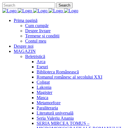
Prima pagină
Cum cumpăr
Despre livrare
Termene şi condiţii
Contul meu
Despre noi
MAGAZIN
Beletristică
Arca
Eseuri
Biblioteca Românească
Romanul românesc al secolului XXI
Coligat
Lakonia
Magister
Masca
Metamorfoze
Paraliteraria
Literatură universală
Seria Valeriu Anania
SERIA MIRCEA TOMUȘ –