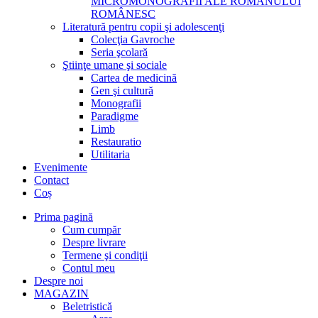
MICROMONOGRAFII ALE ROMANULUI
ROMÂNESC
Literatură pentru copii şi adolescenţi
Colecţia Gavroche
Seria şcolară
Ştiinţe umane şi sociale
Cartea de medicină
Gen şi cultură
Monografii
Paradigme
Limb
Restauratio
Utilitaria
Evenimente
Contact
Coș
Prima pagină
Cum cumpăr
Despre livrare
Termene şi condiţii
Contul meu
Despre noi
MAGAZIN
Beletristică