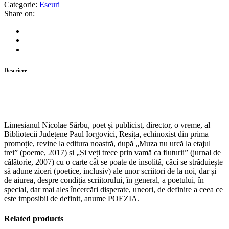
labirintul
Categorie:
Eseuri
unei
Share on:
imposibile
definiții
quantity
Descriere
Limesianul Nicolae Sârbu, poet și publicist, director, o vreme, al
Bibliotecii Județene Paul Iorgovici, Reșița, echinoxist din prima
promoție, revine la editura noastră, după „Muza nu urcă la etajul
trei” (poeme, 2017) și „Și veți trece prin vamă ca fluturii” (jurnal de
călătorie, 2007) cu o carte cât se poate de insolită, căci se străduiește
să adune ziceri (poetice, inclusiv) ale unor scriitori de la noi, dar și
de aiurea, despre condiția scriitorului, în general, a poetului, în
special, dar mai ales încercări disperate, uneori, de definire a ceea ce
este imposibil de definit, anume POEZIA.
Related products