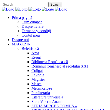
Prima pagină
Cum cumpăr
Despre livrare
Termene şi condiţii
Contul meu
Despre noi
MAGAZIN
Beletristică
Arca
Eseuri
Biblioteca Românească
Romanul românesc al secolului XXI
Coligat
Lakonia
Magister
Masca
Metamorfoze
Paraliteraria
Literatură universală
Seria Valeriu Anania
SERIA MIRCEA TOMUȘ –