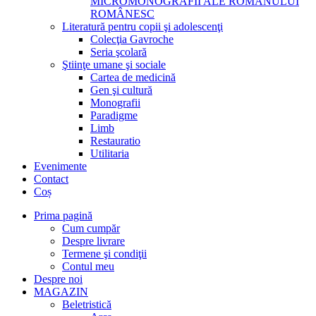
MICROMONOGRAFII ALE ROMANULUI
ROMÂNESC
Literatură pentru copii şi adolescenţi
Colecţia Gavroche
Seria şcolară
Ştiinţe umane şi sociale
Cartea de medicină
Gen şi cultură
Monografii
Paradigme
Limb
Restauratio
Utilitaria
Evenimente
Contact
Coș
Prima pagină
Cum cumpăr
Despre livrare
Termene şi condiţii
Contul meu
Despre noi
MAGAZIN
Beletristică