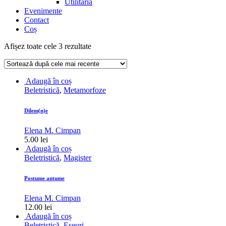
Utilitaria
Evenimente
Contact
Coș
Sortat
Afișez toate cele 3 rezultate
după
cele
mai
Adaugă în coș
recente
Beletristică
,
Metamorfoze
Dilem(n)e
Elena M. Cimpan
5.00
lei
Adaugă în coș
Beletristică
,
Magister
Postume antume
Elena M. Cimpan
12.00
lei
Adaugă în coș
Beletristică
,
Eseuri