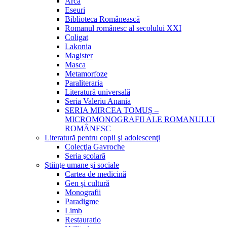
Arca
Eseuri
Biblioteca Românească
Romanul românesc al secolului XXI
Coligat
Lakonia
Magister
Masca
Metamorfoze
Paraliteraria
Literatură universală
Seria Valeriu Anania
SERIA MIRCEA TOMUȘ –
MICROMONOGRAFII ALE ROMANULUI
ROMÂNESC
Literatură pentru copii şi adolescenţi
Colecţia Gavroche
Seria şcolară
Ştiinţe umane şi sociale
Cartea de medicină
Gen şi cultură
Monografii
Paradigme
Limb
Restauratio