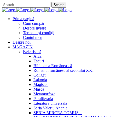
Prima pagină
Cum cumpăr
Despre livrare
Termene şi condiţii
Contul meu
Despre noi
MAGAZIN
Beletristică
Arca
Eseuri
Biblioteca Românească
Romanul românesc al secolului XXI
Coligat
Lakonia
Magister
Masca
Metamorfoze
Paraliteraria
Literatură universală
Seria Valeriu Anania
SERIA MIRCEA TOMUȘ –