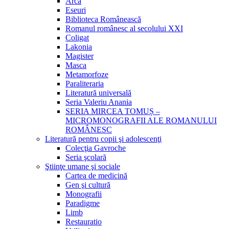
Arca
Eseuri
Biblioteca Românească
Romanul românesc al secolului XXI
Coligat
Lakonia
Magister
Masca
Metamorfoze
Paraliteraria
Literatură universală
Seria Valeriu Anania
SERIA MIRCEA TOMUȘ –
MICROMONOGRAFII ALE ROMANULUI
ROMÂNESC
Literatură pentru copii şi adolescenţi
Colecţia Gavroche
Seria şcolară
Ştiinţe umane şi sociale
Cartea de medicină
Gen şi cultură
Monografii
Paradigme
Limb
Restauratio