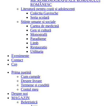
MICROMONOGRAFII ALE ROMANULUI
ROMÂNESC
Literatură pentru copii şi adolescenţi
Colecţia Gavroche
Seria şcolară
Ştiinţe umane şi sociale
Cartea de medicină
Gen şi cultură
Monografii
Paradigme
Limb
Restauratio
Utilitaria
Evenimente
Contact
Coș
Prima pagină
Cum cumpăr
Despre livrare
Termene şi condiţii
Contul meu
Despre noi
MAGAZIN
Beletristică