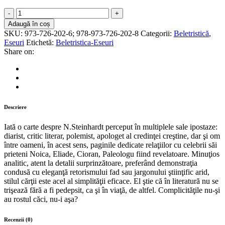
Hristos
nu
Adaugă în coș
trage
SKU:
973-726-202-6; 978-973-726-202-8
Categorii:
Beletristică
,
cu
Eseuri
Etichetă:
Beletristica-Eseuri
ochiul.
Share on:
N.
Steinhardt
şi
Generaţia
’27
quantity
Descriere
Iată o carte despre N.Steinhardt perceput în multiplele sale ipostaze:
diarist, critic literar, polemist, apologet al credinţei creştine, dar şi om
între oameni, în acest sens, paginile dedicate relaţiilor cu celebrii săi
prieteni Noica, Eliade, Cioran, Paleologu fiind revelatoare. Minuţios
analitic, atent la detalii surprinzătoare, preferând demonstraţia
condusă cu eleganţă retorismului fad sau jargonului ştiinţific arid,
stilul cărţii este acel al simplităţii eficace. El ştie că în literatură nu se
trişează fără a fi pedepsit, ca şi în viaţă, de altfel. Complicităţile nu-şi
au rostul căci, nu-i aşa?
Recenzii (0)