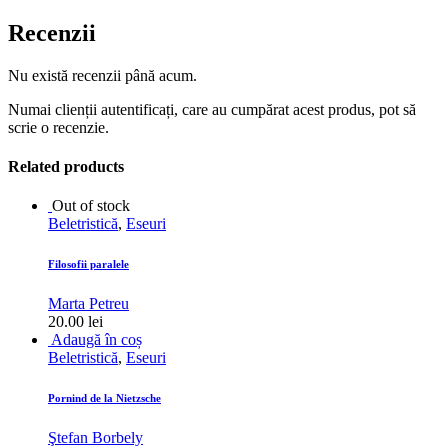
Recenzii
Nu există recenzii până acum.
Numai clienții autentificați, care au cumpărat acest produs, pot să
scrie o recenzie.
Related products
Out of stock
Beletristică
,
Eseuri
Filosofii paralele
Marta Petreu
20.00
lei
Adaugă în coș
Beletristică
,
Eseuri
Pornind de la Nietzsche
Ştefan Borbely