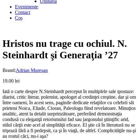
Utilitaria
Evenimente
Contact
Coș
Hristos nu trage cu ochiul. N.
Steinhardt şi Generaţia ’27
Brand:
Adrian Mureşan
19.00
lei
Iată o carte despre N.Steinhardt perceput în multiplele sale ipostaze:
diarist, critic literar, polemist, apologet al credinţei creştine, dar şi om
între oameni, în acest sens, paginile dedicate relaţiilor cu celebrii săi
prieteni Noica, Eliade, Cioran, Paleologu fiind revelatoare. Minuţios
analitic, atent la detalii surprinzătoare, preferând demonstraţia
condusă cu eleganţă retorismului fad sau jargonului ştiinţific arid,
stilul cărţii este acel al simplităţii eficace. El ştie că în literatură nu se
trişează fără a fi pedepsit, ca şi în viaţă, de altfel. Complicităţile nu-şi
au rostul căci, nu-i aşa?