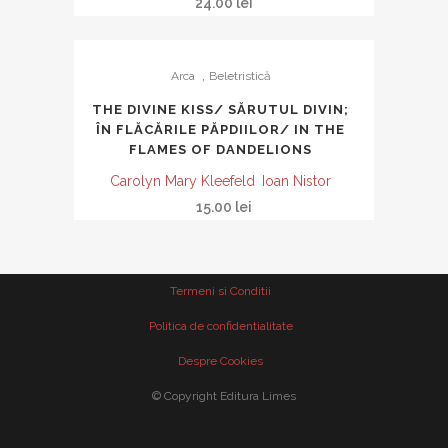
24.00
lei
,
Arca
Beletristică
THE DIVINE KISS/ SĂRUTUL DIVIN;
ÎN FLĂCĂRILE PĂPDIILOR/ IN THE
FLAMES OF DANDELIONS
Carolyn Mary Kleefeld
Ioan Nistor
15.00
lei
Termeni si Conditii
Politica de confidentialitate
Despre Cookies
© Copyright Editura Limes