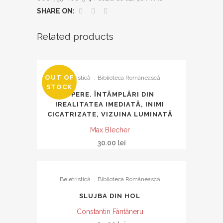
mîine
SHARE ON:
quantity
Related products
,
OUT OF
Beletristică
Biblioteca Românească
STOCK
OPERE. ÎNTÂMPLĂRI DIN
IREALITATEA IMEDIATĂ, INIMI
CICATRIZATE, VIZUINA LUMINATĂ
Max Blecher
30.00
lei
,
Beletristică
Biblioteca Românească
SLUJBA DIN HOL
Constantin Fântâneru