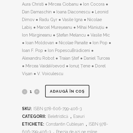
Aura Christi ● Mircea Ciobanu ● Ion Cocora ●
Dan Damaschin ● Ioana Diaconescu ● Leonid
Dimov ● Radu Gyr ● Vasile Igna ● Nicolae
Labiș ● Marcel Mureșeanu ● Mihai Măniuțiu ●
Ion Mărgineanu ● Ștefan Melancu ● Vasile Mic
● Ioan Moldovan ● Nicolae Panaite ● Ion Pop ●
Ioan F. Pop ● Ion PopescuBrădiceni ●
Alexandru Robot ● Traian Ștef ● Daniel Turcea
● Mircea VaidaVoevod ● Ionuț Țene ● Dorel
Vișan ● V. Voiculescu
Poezia
ADAUGĂ ÎN COȘ
de
SKU:
ISBN 978-606-799-406-3
azi
CATEGORII:
Beletristică
,
Eseuri
pe
ETICHETE:
Constantin Cubleșan
,
ISBN 978-
606-799-406-3
,
Poezia de azi pe mîine