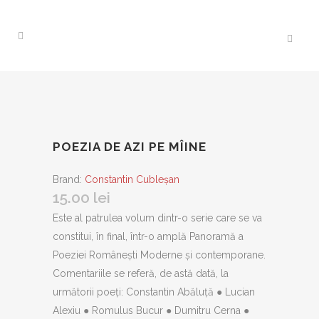
POEZIA DE AZI PE MÎINE
Brand:
Constantin Cubleșan
15.00
lei
Este al patrulea volum dintr-o serie care se va
constitui, în final, într-o amplă Panoramă a
Poeziei Românești Moderne și contemporane.
Comentariile se referă, de astă dată, la
următorii poeți: Constantin Abăluță ● Lucian
Alexiu ● Romulus Bucur ● Dumitru Cerna ●