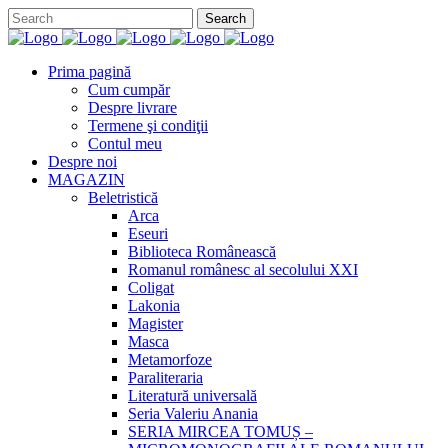
Prima pagină
Cum cumpăr
Despre livrare
Termene şi condiţii
Contul meu
Despre noi
MAGAZIN
Beletristică
Arca
Eseuri
Biblioteca Românească
Romanul românesc al secolului XXI
Coligat
Lakonia
Magister
Masca
Metamorfoze
Paraliteraria
Literatură universală
Seria Valeriu Anania
SERIA MIRCEA TOMUȘ –