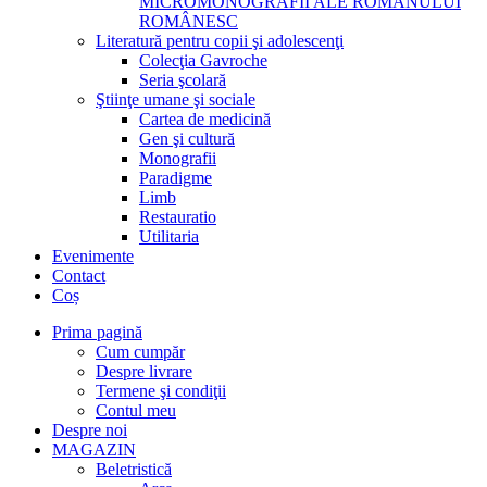
MICROMONOGRAFII ALE ROMANULUI
ROMÂNESC
Literatură pentru copii şi adolescenţi
Colecţia Gavroche
Seria şcolară
Ştiinţe umane şi sociale
Cartea de medicină
Gen şi cultură
Monografii
Paradigme
Limb
Restauratio
Utilitaria
Evenimente
Contact
Coș
Prima pagină
Cum cumpăr
Despre livrare
Termene şi condiţii
Contul meu
Despre noi
MAGAZIN
Beletristică