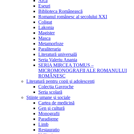
Arca
Eseuri
Biblioteca Românească
Romanul românesc al secolului XXI
Coligat
Lakonia
Magister
Masca
Metamorfoze
Paraliteraria
Literatură universală
Seria Valeriu Anania
SERIA MIRCEA TOMUȘ –
MICROMONOGRAFII ALE ROMANULUI
ROMÂNESC
Literatură pentru copii şi adolescenţi
Colecţia Gavroche
Seria şcolară
Ştiinţe umane şi sociale
Cartea de medicină
Gen şi cultură
Monografii
Paradigme
Limb
Restauratio