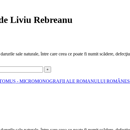
 de Liviu Rebreanu
arurile sale naturale, între care ceea ce poate fi numit scădere, defecţiun
 TOMUȘ - MICROMONOGRAFII ALE ROMANULUI ROMÂNE
arurile sale naturale, între care ceea ce poate fi numit scădere, defecţiun