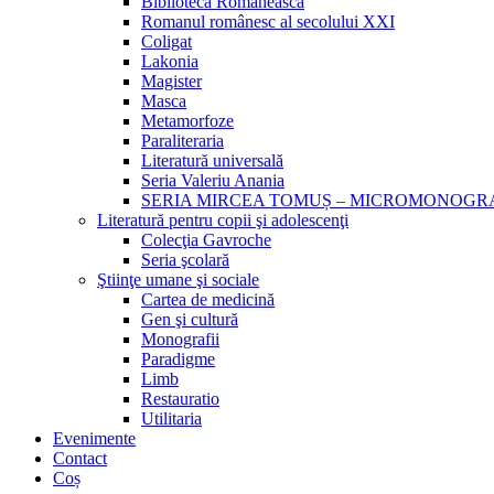
Biblioteca Românească
Romanul românesc al secolului XXI
Coligat
Lakonia
Magister
Masca
Metamorfoze
Paraliteraria
Literatură universală
Seria Valeriu Anania
SERIA MIRCEA TOMUȘ – MICROMONOGR
Literatură pentru copii şi adolescenţi
Colecţia Gavroche
Seria şcolară
Ştiinţe umane şi sociale
Cartea de medicină
Gen şi cultură
Monografii
Paradigme
Limb
Restauratio
Utilitaria
Evenimente
Contact
Coș