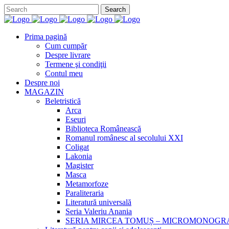
Prima pagină
Cum cumpăr
Despre livrare
Termene şi condiţii
Contul meu
Despre noi
MAGAZIN
Beletristică
Arca
Eseuri
Biblioteca Românească
Romanul românesc al secolului XXI
Coligat
Lakonia
Magister
Masca
Metamorfoze
Paraliteraria
Literatură universală
Seria Valeriu Anania
SERIA MIRCEA TOMUȘ – MICROMONOGR