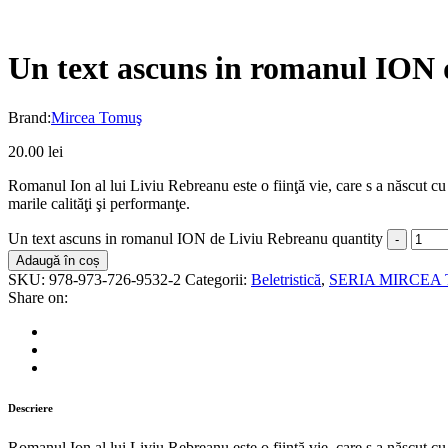
Un text ascuns in romanul ION
Brand:
Mircea Tomuş
20.00
lei
Romanul Ion al lui Liviu Rebreanu este o fiinţă vie, care s a născut cu d
marile calităţi şi performanţe.
Un text ascuns in romanul ION de Liviu Rebreanu quantity
Adaugă în coș
SKU:
978-973-726-9532-2
Categorii:
Beletristică
,
SERIA MIRCEA
Share on:
Descriere
Romanul Ion al lui Liviu Rebreanu este o fiinţă vie, care s a născut cu d