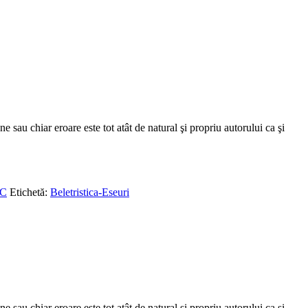
e sau chiar eroare este tot atât de natural şi propriu autorului ca şi
SC
Etichetă:
Beletristica-Eseuri
e sau chiar eroare este tot atât de natural şi propriu autorului ca şi