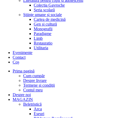
Literatură pentru copii şi adolescenţi
Colecţia Gavroche
Seria şcolară
Ştiinţe umane şi sociale
Cartea de medicină
Gen şi cultură
Monografii
Paradigme
Limb
Restauratio
Utilitaria
Evenimente
Contact
Coș
Prima pagină
Cum cumpăr
Despre livrare
Termene şi condiţii
Contul meu
Despre noi
MAGAZIN
Beletristică
Arca
Eseuri