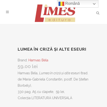
Română
LUMEA ÎN CRIZĂ ȘI ALTE ESEURI
Brand:
Hamvas Béla
59.00
lei
Hamvas Béla,
Lumea în criză și alte eseuri
(trad.
de Maria-Gabriela Constantin, postf. De Ștefan
Borbély),
330 pag. A5 cu clapete, 59 lei,
Colecția LITERATURĂ UNIVERSALĂ