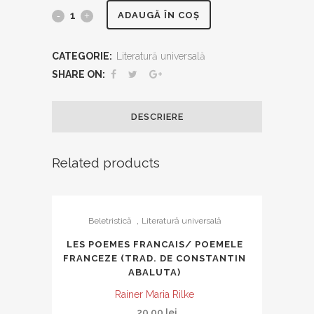
Lumea
ADAUGĂ ÎN COȘ
în
CATEGORIE:
Literatură universală
criză
SHARE ON:
și
DESCRIERE
alte
eseuri
Related products
quantity
,
Beletristică
Literatură universală
LES POEMES FRANCAIS/ POEMELE
FRANCEZE (TRAD. DE CONSTANTIN
ABALUTA)
Rainer Maria Rilke
20.00
lei