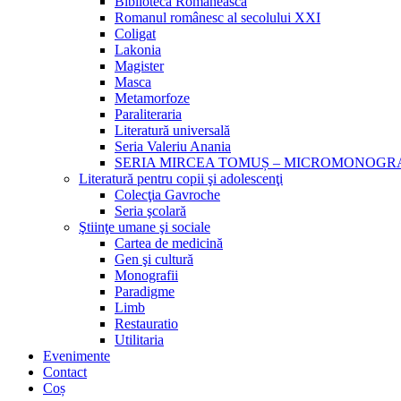
Biblioteca Românească
Romanul românesc al secolului XXI
Coligat
Lakonia
Magister
Masca
Metamorfoze
Paraliteraria
Literatură universală
Seria Valeriu Anania
SERIA MIRCEA TOMUȘ – MICROMONOGR
Literatură pentru copii şi adolescenţi
Colecţia Gavroche
Seria şcolară
Ştiinţe umane şi sociale
Cartea de medicină
Gen şi cultură
Monografii
Paradigme
Limb
Restauratio
Utilitaria
Evenimente
Contact
Coș