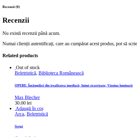
Recenzii (0)
Recenzii
Nu există recenzii până acum.
Numai clienții autentificați, care au cumpărat acest produs, pot să scri
Related products
Out of stock
Beletristică
,
Biblioteca Românească
OPERE. Întâmplări din irealitatea imediată, Inimi cicatrizate, Vizuina luminată
Max Blecher
30.00
lei
Adaugă în coș
Arca
,
Beletristică
Strigi