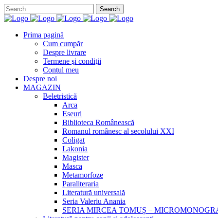
Prima pagină
Cum cumpăr
Despre livrare
Termene şi condiţii
Contul meu
Despre noi
MAGAZIN
Beletristică
Arca
Eseuri
Biblioteca Românească
Romanul românesc al secolului XXI
Coligat
Lakonia
Magister
Masca
Metamorfoze
Paraliteraria
Literatură universală
Seria Valeriu Anania
SERIA MIRCEA TOMUȘ – MICROMONOGR