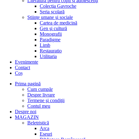
Literatură pentru copii şi adolescenţi
Colecţia Gavroche
Seria şcolară
Ştiinţe umane şi sociale
Cartea de medicină
Gen şi cultură
Monografii
Paradigme
Limb
Restauratio
Utilitaria
Evenimente
Contact
Coș
Prima pagină
Cum cumpăr
Despre livrare
Termene şi condiţii
Contul meu
Despre noi
MAGAZIN
Beletristică
Arca
Eseuri