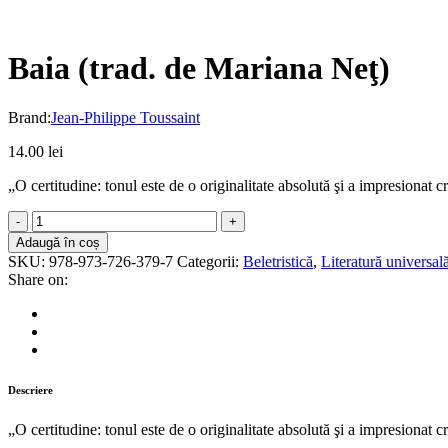
Baia (trad. de Mariana Neţ)
Brand:
Jean-Philippe Toussaint
14.00
lei
„O certitudine: tonul este de o originalitate absolută şi a impresionat cr
Baia
(trad.
Adaugă în coș
de
SKU:
978-973-726-379-7
Categorii:
Beletristică
,
Literatură universal
Mariana
Share on:
Neţ)
quantity
Descriere
„O certitudine: tonul este de o originalitate absolută şi a impresionat cr