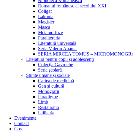
Biblioteca Românească
Romanul românesc al secolului XXI
Coligat
Lakonia
Magister
Masca
Metamorfoze
Paraliteraria
Literatură universală
Seria Valeriu Anania
SERIA MIRCEA TOMUȘ – MICROMONOGR
Literatură pentru copii şi adolescenţi
Colecţia Gavroche
Seria şcolară
Ştiinţe umane şi sociale
Cartea de medicină
Gen şi cultură
Monografii
Paradigme
Limb
Restauratio
Utilitaria
Evenimente
Contact
Coș