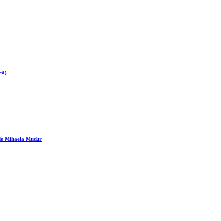
că)
ă de Mihaela Mudur