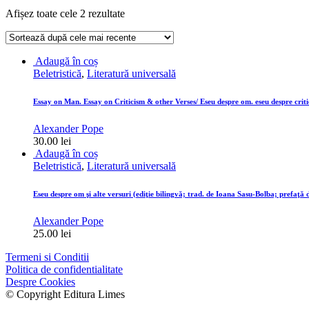
Sortat
Afișez toate cele 2 rezultate
după
cele
mai
Adaugă în coș
recente
Beletristică
,
Literatură universală
Essay on Man. Essay on Criticism & other Verses/ Eseu despre om. eseu despre criti
Alexander Pope
30.00
lei
Adaugă în coș
Beletristică
,
Literatură universală
Eseu despre om şi alte versuri (ediţie bilingvă; trad. de Ioana Sasu-Bolba; prefaţ
Alexander Pope
25.00
lei
Termeni si Conditii
Politica de confidentialitate
Despre Cookies
© Copyright Editura Limes