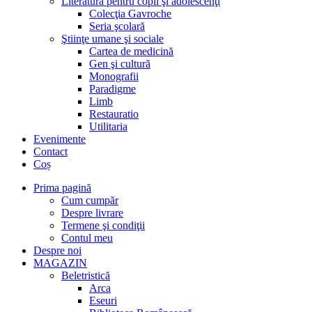
Literatură pentru copii şi adolescenţi
Colecţia Gavroche
Seria şcolară
Ştiinţe umane şi sociale
Cartea de medicină
Gen şi cultură
Monografii
Paradigme
Limb
Restauratio
Utilitaria
Evenimente
Contact
Coș
Prima pagină
Cum cumpăr
Despre livrare
Termene şi condiţii
Contul meu
Despre noi
MAGAZIN
Beletristică
Arca
Eseuri