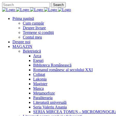
Prima pagină
Cum cumpăr
Despre livrare
Termene şi condiţii
Contul meu
Despre noi
MAGAZIN
Beletristică
Arca
Eseuri
Biblioteca Românească
Romanul românesc al secolului XXI
Coligat
Lakonia
Magister
Masca
Metamorfoze
Paraliteraria
Literatură universală
Seria Valeriu Anania
SERIA MIRCEA TOMUȘ – MICROMONOGR