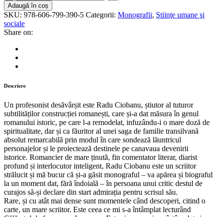
–
Adaugă în coș
în
SKU:
978-606-799-390-5
Categorii:
Monografii
,
Ştiinţe umane şi
lumea
sociale
cărților
Share on:
lui
RADU
CIOBANU
quantity
Descriere
Un profesonist desăvârșit este Radu Ciobanu, știutor al tuturor
subtilităților construcției romanești, care și-a dat măsura în genul
romanului istoric, pe care l-a remodelat, infuzându-i o mare doză de
spiritualitate, dar și ca făuritor al unei saga de familie transilvană
absolut remarcabilă prin modul în care sondează lăuntricul
personajelor și le proiectează destinele pe canavaua devenirii
istorice. Romancier de mare ținută, fin comentator literar, diarist
profund și interlocutor inteligent, Radu Ciobanu este un scriitor
strălucit și mă bucur că și-a găsit monograful – va apărea și biograful
la un moment dat, fără îndoială – în persoana unui critic destul de
curajos să-și declare din start admirația pentru scrisul său.
Rare, și cu atât mai dense sunt momentele când descoperi, citind o
carte, un mare scriitor. Este ceea ce mi s-a întâmplat lecturând