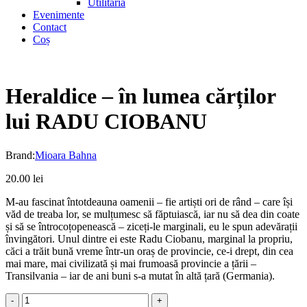
Utilitaria
Evenimente
Contact
Coș
Heraldice – în lumea cărților
lui RADU CIOBANU
Brand:
Mioara Bahna
20.00
lei
M-au fascinat întotdeauna oamenii – fie artiști ori de rând – care își
văd de treaba lor, se mulțumesc să făptuiască, iar nu să dea din coate
și să se întrocoțopenească – ziceți-le marginali, eu le spun adevărații
învingători. Unul dintre ei este Radu Ciobanu, marginal la propriu,
căci a trăit bună vreme într-un oraș de provincie, ce-i drept, din cea
mai mare, mai civilizată și mai frumoasă provincie a țării –
Transilvania – iar de ani buni s-a mutat în altă țară (Germania).
Heraldice