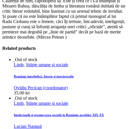
Călărețul de fum, capodopera sa. Este și ceea ce i s-a întâmplat și
Mioarei Bahna, dăscălița de limba și literatura română dublată de un
critic literar redutabil, bine înarmat cu un arsenal tehnic de invidiat.
Și poate că nu este întâmplător faptul că primul monograf al lui
Radu Ciobanu este o femeie, căci îți trebuie, într-adevăr, inteligență,
pasiune și curaj să înfrunți aroganța unei critici „oficiale”, atentă să
premieze mai degrabă pe „linie de partid” decât pe bază de merite
artistice deosebite. (Mircea Petean )
Related products
Out of stock
Limb
,
Ştiinţe umane şi sociale
România interbelică. Istorie şi istoriografie
Ovidiu Pecican (coordonator)
35.00
lei
Out of stock
Limb
,
Ştiinţe umane şi sociale
Intelectualii şi promovarea socială în România secolelor XIX-XX
Lucian Nastasă