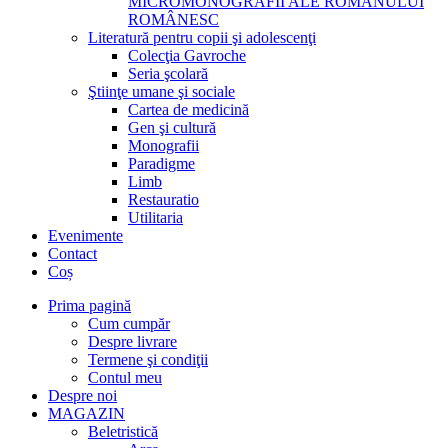
MICROMONOGRAFII ALE ROMANULUI
ROMÂNESC
Literatură pentru copii şi adolescenţi
Colecţia Gavroche
Seria şcolară
Ştiinţe umane şi sociale
Cartea de medicină
Gen şi cultură
Monografii
Paradigme
Limb
Restauratio
Utilitaria
Evenimente
Contact
Coș
Prima pagină
Cum cumpăr
Despre livrare
Termene şi condiţii
Contul meu
Despre noi
MAGAZIN
Beletristică