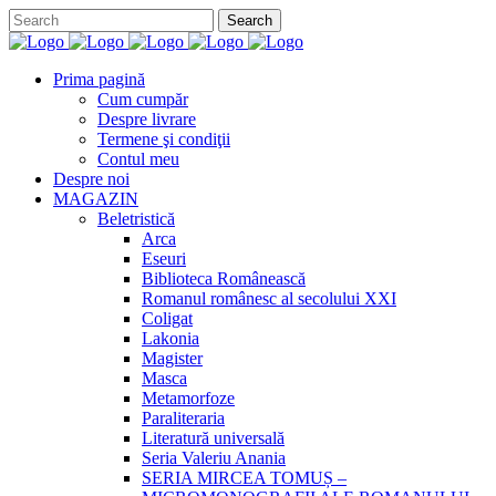
Prima pagină
Cum cumpăr
Despre livrare
Termene şi condiţii
Contul meu
Despre noi
MAGAZIN
Beletristică
Arca
Eseuri
Biblioteca Românească
Romanul românesc al secolului XXI
Coligat
Lakonia
Magister
Masca
Metamorfoze
Paraliteraria
Literatură universală
Seria Valeriu Anania
SERIA MIRCEA TOMUȘ –