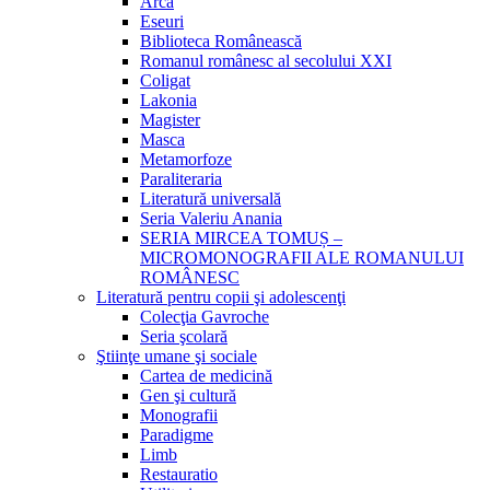
Arca
Eseuri
Biblioteca Românească
Romanul românesc al secolului XXI
Coligat
Lakonia
Magister
Masca
Metamorfoze
Paraliteraria
Literatură universală
Seria Valeriu Anania
SERIA MIRCEA TOMUȘ –
MICROMONOGRAFII ALE ROMANULUI
ROMÂNESC
Literatură pentru copii şi adolescenţi
Colecţia Gavroche
Seria şcolară
Ştiinţe umane şi sociale
Cartea de medicină
Gen şi cultură
Monografii
Paradigme
Limb
Restauratio