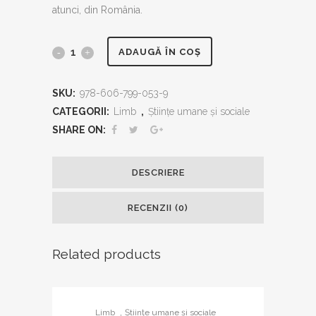
atunci, din România.
Sperante
ADAUGĂ ÎN COȘ
pierdute
SKU:
978-606-799-053-9
quantity
CATEGORII:
Limb
,
Ştiinţe umane şi sociale
SHARE ON:
DESCRIERE
RECENZII (0)
Related products
,
Limb
Ştiinţe umane şi sociale