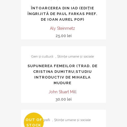
ÎNTOARCEREA DIN IAD (EDIȚIE
ÎNGRIJITĂ DE PAUL FARKAS PREF.
DE IOAN AUREL POP)
Aly Steinmetz
25.00
lei
,
Gen şi cultură
Ştiinţe umane şi sociale
SUPUNEREA FEMEILOR (TRAD. DE
CRISTINA DUMITRU;STUDIU
INTRODUCTIV DE MIHAELA
MUDURE
John Stuart Mill
30.00
lei
,
OUT OF
Monografii
Ştiinţe umane şi sociale
STOCK