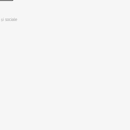
FOZE
şi sociale
RARIA
RĂ UNIVERSALĂ
ERIU ANANIA
RCEA TOMUȘ –
OGRAFII ALE
UI ROMÂNESC
 GAVROCHE
OLARĂ