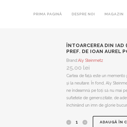
PRIMA PAGINĂ
DESPRE NOI
MAGAZIN
ÎNTOARCEREA DIN IAD (
PREF. DE IOAN AUREL P
ARCA
Brand:
Aly Steinmetz
ESEURI
25.00
lei
BIBLIOTE
Cartea de față este un memento pe
și la neuitare. În fond, Aly Stein
ROMANUL
SECOLULU
ne îndeamnă pe toți să nu mai p
sufletele de generozitate, de adev
COLIGAT
închinând un imn de glorie bucuriei
LAKONIA
MAGISTE
Întoarcerea
ADAUGĂ ÎN 