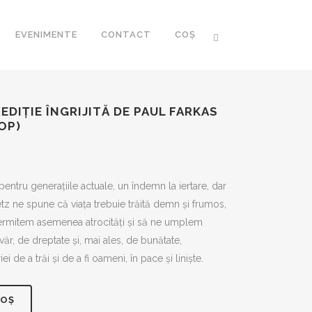
EVENIMENTE
CONTACT
COȘ
EDIȚIE ÎNGRIJITĂ DE PAUL FARKAS
OP)
CA ROMÂNEASCĂ
ntru generațiile actuale, un îndemn la iertare, dar
metz ne spune că viața trebuie trăită demn și frumos,
 ROMÂNESC AL
I XXI
ermitem asemenea atrocități și să ne umplem
ăr, de dreptate și, mai ales, de bunătate,
 de a trăi și de a fi oameni, în pace și liniște.
R
COȘ