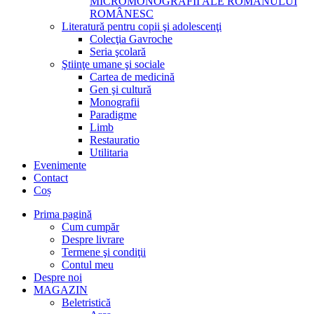
MICROMONOGRAFII ALE ROMANULUI
ROMÂNESC
Literatură pentru copii şi adolescenţi
Colecţia Gavroche
Seria şcolară
Ştiinţe umane şi sociale
Cartea de medicină
Gen şi cultură
Monografii
Paradigme
Limb
Restauratio
Utilitaria
Evenimente
Contact
Coș
Prima pagină
Cum cumpăr
Despre livrare
Termene şi condiţii
Contul meu
Despre noi
MAGAZIN
Beletristică