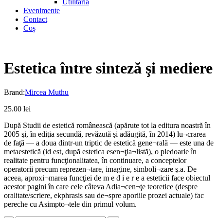
Utilitaria
Evenimente
Contact
Coș
Estetica între sinteză şi mediere
Brand:
Mircea Muthu
25.00
lei
După Studii de estetică românească (apărute tot la editura noastră în
2005 şi, în ediţia secundă, revăzută şi adăugită, în 2014) lu¬crarea
de faţă ― a doua dintr-un triptic de estetică gene¬rală ― este una de
metaestetică (id est, după estetica esen¬ţia¬listă), o pledoarie în
realitate pentru funcţionalitatea, în continuare, a conceptelor
operatorii precum reprezen¬tare, imagine, simboli¬zare ş.a. De
aceea, aproxi¬marea funcţiei de m e d i e r e a esteticii face obiectul
acestor pagini în care cele câteva Adia¬cen¬ţe teoretice (despre
oralitate/scriere, ekphrasis sau de¬spre aporiile prozei actuale) fac
pereche cu Asimpto¬tele din primul volum.