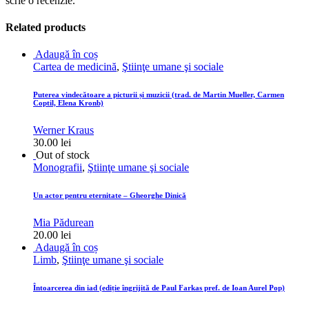
scrie o recenzie.
Related products
Adaugă în coș
Cartea de medicină
,
Ştiinţe umane şi sociale
Puterea vindecătoare a picturii și muzicii (trad. de Martin Mueller, Carmen
Coptil, Elena Kronb)
Werner Kraus
30.00
lei
Out of stock
Monografii
,
Ştiinţe umane şi sociale
Un actor pentru eternitate – Gheorghe Dinică
Mia Pădurean
20.00
lei
Adaugă în coș
Limb
,
Ştiinţe umane şi sociale
Întoarcerea din iad (ediție îngrijită de Paul Farkas pref. de Ioan Aurel Pop)