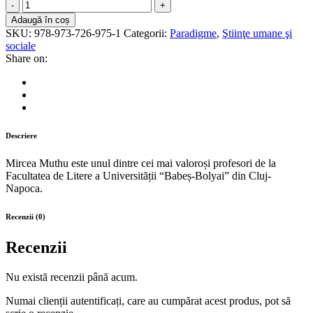
Estetica
între
Adaugă în coș
sinteză
SKU:
978-973-726-975-1
Categorii:
Paradigme
,
Ştiinţe umane şi
şi
sociale
mediere
Share on:
quantity
Descriere
Mircea Muthu este unul dintre cei mai valoroși profesori de la
Facultatea de Litere a Universității “Babeș-Bolyai” din Cluj-
Napoca.
Recenzii (0)
Recenzii
Nu există recenzii până acum.
Numai clienții autentificați, care au cumpărat acest produs, pot să