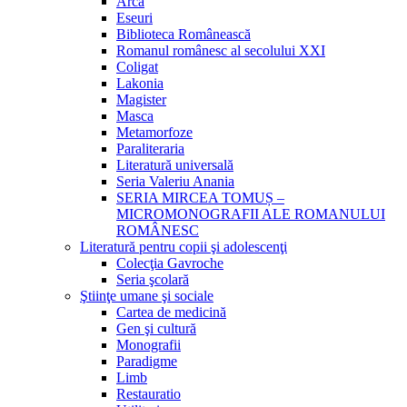
Arca
Eseuri
Biblioteca Românească
Romanul românesc al secolului XXI
Coligat
Lakonia
Magister
Masca
Metamorfoze
Paraliteraria
Literatură universală
Seria Valeriu Anania
SERIA MIRCEA TOMUȘ –
MICROMONOGRAFII ALE ROMANULUI
ROMÂNESC
Literatură pentru copii şi adolescenţi
Colecţia Gavroche
Seria şcolară
Ştiinţe umane şi sociale
Cartea de medicină
Gen şi cultură
Monografii
Paradigme
Limb
Restauratio