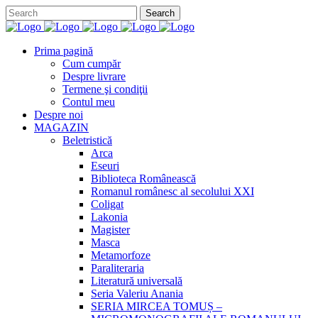
Prima pagină
Cum cumpăr
Despre livrare
Termene şi condiţii
Contul meu
Despre noi
MAGAZIN
Beletristică
Arca
Eseuri
Biblioteca Românească
Romanul românesc al secolului XXI
Coligat
Lakonia
Magister
Masca
Metamorfoze
Paraliteraria
Literatură universală
Seria Valeriu Anania
SERIA MIRCEA TOMUȘ –