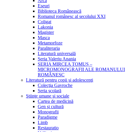
Arca
Eseuri
Biblioteca Românească
Romanul românesc al secolului XXI
Coligat
Lakonia
Magister
Masca
Metamorfoze
Paraliteraria
Literatură universală
Seria Valeriu Anania
SERIA MIRCEA TOMUȘ –
MICROMONOGRAFII ALE ROMANULUI
ROMÂNESC
Literatură pentru copii şi adolescenţi
Colecţia Gavroche
Seria şcolară
Ştiinţe umane şi sociale
Cartea de medicină
Gen şi cultură
Monografii
Paradigme
Limb
Restauratio