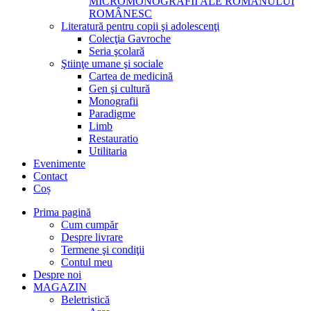
MICROMONOGRAFII ALE ROMANULUI
ROMÂNESC
Literatură pentru copii şi adolescenţi
Colecţia Gavroche
Seria şcolară
Ştiinţe umane şi sociale
Cartea de medicină
Gen şi cultură
Monografii
Paradigme
Limb
Restauratio
Utilitaria
Evenimente
Contact
Coș
Prima pagină
Cum cumpăr
Despre livrare
Termene şi condiţii
Contul meu
Despre noi
MAGAZIN
Beletristică