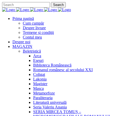
Prima pagină
Cum cumpăr
Despre livrare
Termene şi condiţii
Contul meu
Despre noi
MAGAZIN
Beletristică
Arca
Eseuri
Biblioteca Românească
Romanul românesc al secolului XXI
Coligat
Lakonia
Magister
Masca
Metamorfoze
Paraliteraria
Literatură universală
Seria Valeriu Anania
SERIA MIRCEA TOMUȘ –