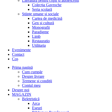
Literatură pentru copii şi adolescenţi
Colecţia Gavroche
Seria şcolară
Ştiinţe umane şi sociale
Cartea de medicină
Gen şi cultură
Monografii
Paradigme
Limb
Restauratio
Utilitaria
Evenimente
Contact
Coș
Prima pagină
Cum cumpăr
Despre livrare
Termene şi condiţii
Contul meu
Despre noi
MAGAZIN
Beletristică
Arca
Eseuri