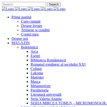
Prima pagină
Cum cumpăr
Despre livrare
Termene şi condiţii
Contul meu
Despre noi
MAGAZIN
Beletristică
Arca
Eseuri
Biblioteca Românească
Romanul românesc al secolului XXI
Coligat
Lakonia
Magister
Masca
Metamorfoze
Paraliteraria
Literatură universală
Seria Valeriu Anania
SERIA MIRCEA TOMUȘ – MICROMONOGR