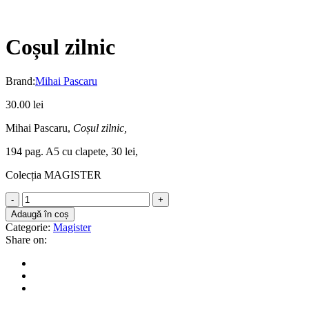
Coșul zilnic
Brand:
Mihai Pascaru
30.00
lei
Mihai Pascaru,
Coșul zilnic,
194 pag. A5 cu clapete, 30 lei,
Colecția MAGISTER
Coșul
zilnic
Adaugă în coș
quantity
Categorie:
Magister
Share on: