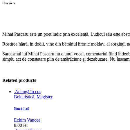
Descriere
Mihai Pascaru este un poet ludic prin excelență. Ludicul său este abstr
Rostirea hâtră, în dodii, vine din bătrânul hronic moldav, al sorginți
Sarcasmul lui Mihai Pascaru nu e unul vocal, comentariul fiind îndeobște
simplu act de constatare plin de amărăciune și dezabuzare. Nu însea
Related products
Adaugă în coș
Beletristică
,
Magister
Ningă-l-ai!
Echim Vancea
8.00
lei