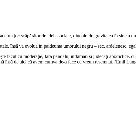
act, un joc scăpărător de idei asociate, dincolo de gravitatea în sine a
i natale, însă va evolua în paideuma umorului negru – sec, ardelenesc, e
 făcut cu moderație, fără pandalii, inflamări și judecăți apodictice, cu a
mnă însă de aici că avem cumva de-a face cu vreun resemnat. (Emil Lun