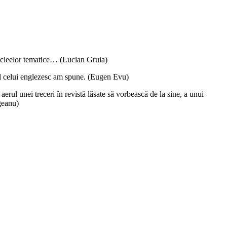
 nucleelor tematice… (Lucian Gruia)
gal celui englezesc am spune. (Eugen Evu)
erul unei treceri în revistă lăsate să vorbească de la sine, a unui
geanu)