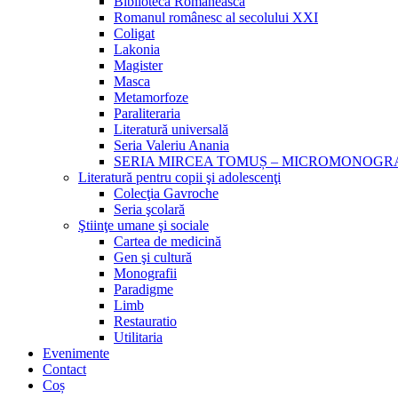
Biblioteca Românească
Romanul românesc al secolului XXI
Coligat
Lakonia
Magister
Masca
Metamorfoze
Paraliteraria
Literatură universală
Seria Valeriu Anania
SERIA MIRCEA TOMUȘ – MICROMONOGR
Literatură pentru copii şi adolescenţi
Colecţia Gavroche
Seria şcolară
Ştiinţe umane şi sociale
Cartea de medicină
Gen şi cultură
Monografii
Paradigme
Limb
Restauratio
Utilitaria
Evenimente
Contact
Coș