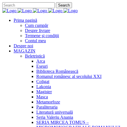
Prima pagină
Cum cumpăr
Despre livrare
Termene şi condiţii
Contul meu
Despre noi
MAGAZIN
Beletristică
Arca
Eseuri
Biblioteca Românească
Romanul românesc al secolului XXI
Coligat
Lakonia
Magister
Masca
Metamorfoze
Paraliteraria
Literatură universală
Seria Valeriu Anania
SERIA MIRCEA TOMUȘ –