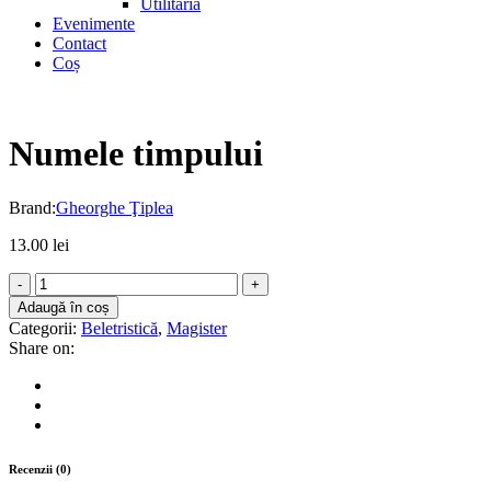
Utilitaria
Evenimente
Contact
Coș
Numele timpului
Brand:
Gheorghe Ţiplea
13.00
lei
Numele
timpului
Adaugă în coș
quantity
Categorii:
Beletristică
,
Magister
Share on:
Recenzii (0)