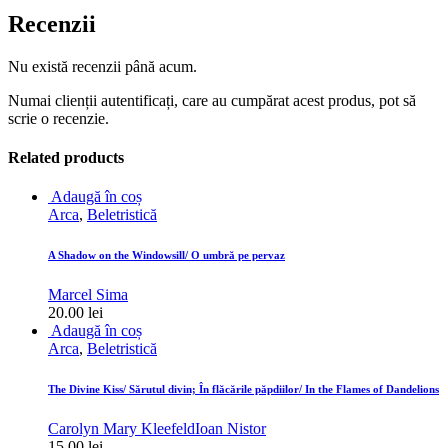
Recenzii
Nu există recenzii până acum.
Numai clienții autentificați, care au cumpărat acest produs, pot să
scrie o recenzie.
Related products
Adaugă în coș
Arca
,
Beletristică
A Shadow on the Windowsill/ O umbră pe pervaz
Marcel Sima
20.00
lei
Adaugă în coș
Arca
,
Beletristică
The Divine Kiss/ Sărutul divin; În flăcările păpdiilor/ In the Flames of Dandelions
Carolyn Mary Kleefeld
Ioan Nistor
15.00
lei