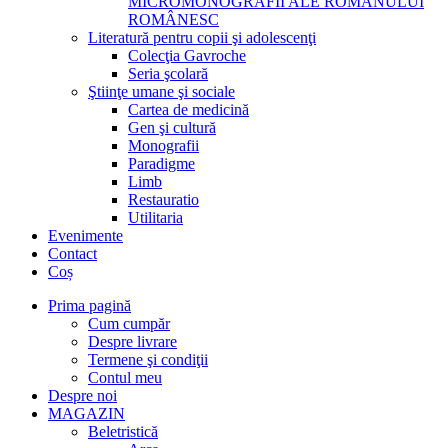
MICROMONOGRAFII ALE ROMANULUI
ROMÂNESC
Literatură pentru copii şi adolescenţi
Colecţia Gavroche
Seria şcolară
Ştiinţe umane şi sociale
Cartea de medicină
Gen şi cultură
Monografii
Paradigme
Limb
Restauratio
Utilitaria
Evenimente
Contact
Coș
Prima pagină
Cum cumpăr
Despre livrare
Termene şi condiţii
Contul meu
Despre noi
MAGAZIN
Beletristică