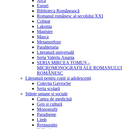
Arca
Eseuri
Biblioteca Românească
Romanul românesc al secolului XXI
Coligat
Lakonia
Magister
Masca
Metamorfoze
Paraliteraria
Literatură universală
Seria Valeriu Anania
SERIA MIRCEA TOMUȘ –
MICROMONOGRAFII ALE ROMANULUI
ROMÂNESC
Literatură pentru copii şi adolescenţi
Colecţia Gavroche
Seria şcolară
Ştiinţe umane şi sociale
Cartea de medicină
Gen şi cultură
Monografii
Paradigme
Limb
Restauratio