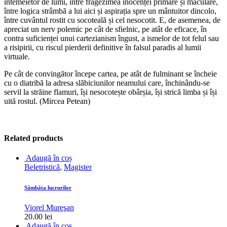
întemeietor de lumi, între frăgezimea inocenței primare și maculare,
între logica strâmbă a lui aici și aspirația spre un mântuitor dincolo,
între cuvântul rostit cu socoteală și cel nesocotit. E, de asemenea, de
apreciat un nerv polemic pe cât de sfielnic, pe atât de eficace, în
contra suficienței unui cartezianism îngust, a ismelor de tot felul sau
a risipirii, cu riscul pierderii definitive în falsul paradis al lumii
virtuale.
Pe cât de convingător începe cartea, pe atât de fulminant se încheie
cu o diatribă la adresa slăbiciunilor neamului care, închinându-se
servil la străine flamuri, își nesocotește obârșia, își strică limba și își
uită rostul. (Mircea Petean)
Related products
Adaugă în coș
Beletristică
,
Magister
Sâmbăta lucrurilor
Viorel Mureşan
20.00
lei
Adaugă în coș