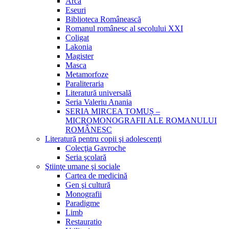
Arca
Eseuri
Biblioteca Românească
Romanul românesc al secolului XXI
Coligat
Lakonia
Magister
Masca
Metamorfoze
Paraliteraria
Literatură universală
Seria Valeriu Anania
SERIA MIRCEA TOMUȘ –
MICROMONOGRAFII ALE ROMANULUI
ROMÂNESC
Literatură pentru copii şi adolescenţi
Colecţia Gavroche
Seria şcolară
Ştiinţe umane şi sociale
Cartea de medicină
Gen şi cultură
Monografii
Paradigme
Limb
Restauratio