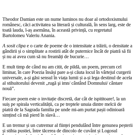
Theodor Damian este un nume luminos nu doar al ortodoxismului
românesc, căci activitatea sa literară și culturală, în sens larg, este de
toată lauda, l-aș asemăna, în această privință, cu regretatul
Bartolomeu Valeriu Anania.
A sosit clipa
e o carte de poeme de o intensitate a trăirii, o densitate a
gândirii și o simplitate a rostirii atât de puternice încât de piatră să fii
și nu ai avea cum să nu freamăți de bucurie…
E mult timp de când nu am citit, de pildă, un poem, precum cel
liminar, în care Poezia însăși pare a-și căuta locul în vârtejul curgerii
universale, a-și găsi sensul în viața lumii și a-și lega destinul de acela
al stihuitorului devenit „rugă şi imn/ cântând Domnului/ cântare
nouă”.
Fiecare poem este o invitație discretă, dar cât de ispititoare!, la un
suiș pe spirala verticalității, ca pe treptele unuia dintre melcii de
piatră de la Sagrada familia pe unde mi-am purtat pașii odinioară
simțind că mă pierd în slavă…
E un tremur și un cutremur al ființei pendulând între genunea peșterii
și stihia pustiei, între tăcerea de dincolo de cuvânt și Logosul