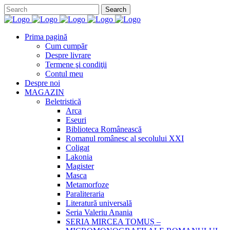
Prima pagină
Cum cumpăr
Despre livrare
Termene şi condiţii
Contul meu
Despre noi
MAGAZIN
Beletristică
Arca
Eseuri
Biblioteca Românească
Romanul românesc al secolului XXI
Coligat
Lakonia
Magister
Masca
Metamorfoze
Paraliteraria
Literatură universală
Seria Valeriu Anania
SERIA MIRCEA TOMUȘ –