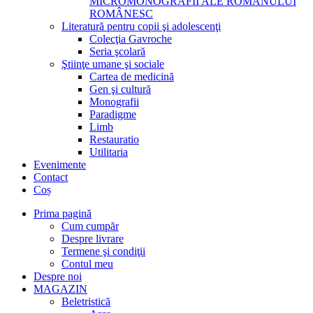
MICROMONOGRAFII ALE ROMANULUI
ROMÂNESC
Literatură pentru copii şi adolescenţi
Colecţia Gavroche
Seria şcolară
Ştiinţe umane şi sociale
Cartea de medicină
Gen şi cultură
Monografii
Paradigme
Limb
Restauratio
Utilitaria
Evenimente
Contact
Coș
Prima pagină
Cum cumpăr
Despre livrare
Termene şi condiţii
Contul meu
Despre noi
MAGAZIN
Beletristică