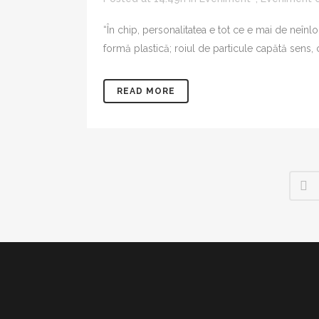
“În chip, personalitatea e tot ce e mai de neînl
formă plastică; roiul de particule capătă sens, cr
READ MORE