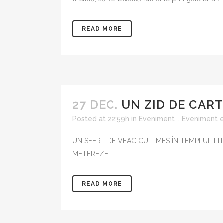
READ MORE
27 DEC.
UN ZID DE CART
Posted at 22:59h
in
Eveniment
,
Eveniment e
UN SFERT DE VEAC CU LIMES ÎN TEMPLUL LI
METEREZE! ...
READ MORE