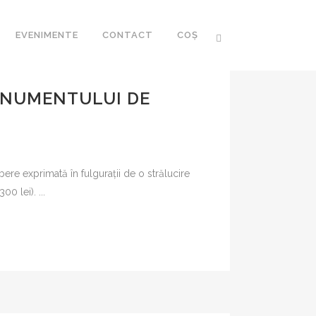
EVENIMENTE
CONTACT
COȘ
MONUMENTULUI DE
CA ROMÂNEASCĂ
e exprimată în fulgurații de o strălucire
 ROMÂNESC AL
 lei). ...
I XXI
R
FOZE
RARIA