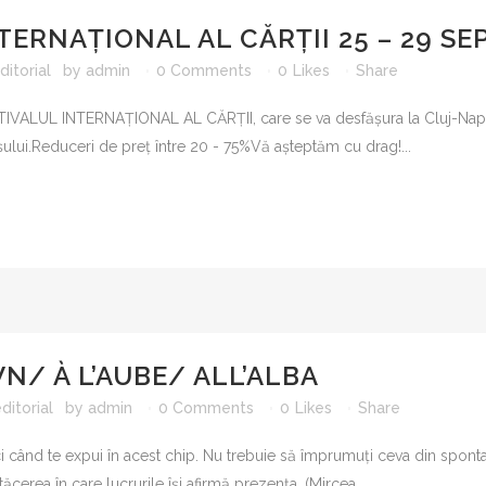
LITERATU
TERNAȚIONAL AL CĂRȚII 25 – 29 SE
SERIA VAL
itorial
by
admin
0 Comments
0
Likes
Share
SERIA MI
MICROMON
FESTIVALUL INTERNAȚIONAL AL CĂRȚII, care se va desfășura la Cluj-Na
ROMANUL
șului.Reduceri de preț între 20 - 75%Vă așteptăm cu drag!...
COLECŢIA
SERIA ŞC
CARTEA D
GEN ŞI C
MONOGRAF
WN/ À L’AUBE/ ALL’ALBA
PARADIGM
ditorial
by
admin
0 Comments
0
Likes
Share
LIMB
ci când te expui în acest chip. Nu trebuie să împrumuţi ceva din spontan
RESTAUR
tăcerea în care lucrurile îşi afirmă prezenţa. (Mircea...