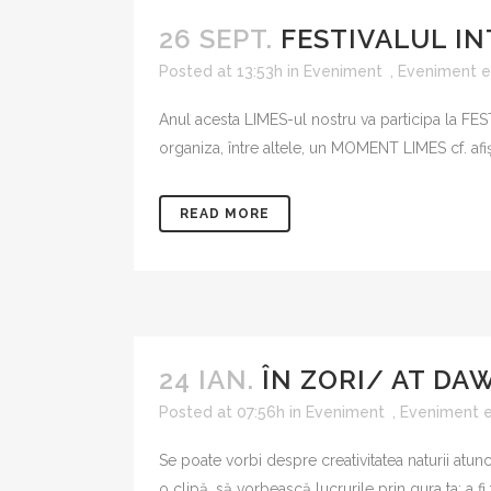
26 SEPT.
FESTIVALUL IN
Posted at 13:53h
in
Eveniment
,
Eveniment ed
Anul acesta LIMES-ul nostru va participa la 
organiza, între altele, un MOMENT LIMES cf. afi
READ MORE
24 IAN.
ÎN ZORI/ AT DA
Posted at 07:56h
in
Eveniment
,
Eveniment e
Se poate vorbi despre creativitatea naturii atun
o clipă, să vorbească lucrurile prin gura ta: a fi 