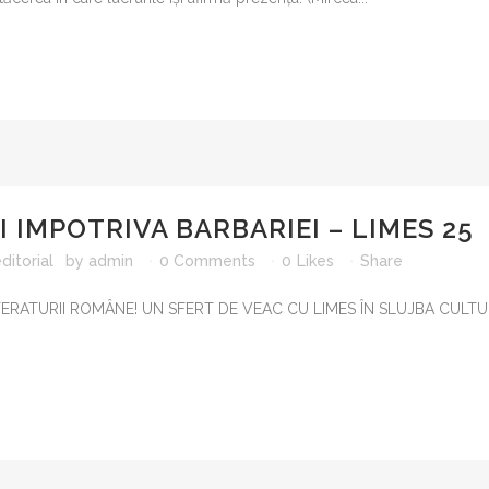
UTILITARI
I IMPOTRIVA BARBARIEI – LIMES 25
ditorial
by
admin
0 Comments
0
Likes
Share
TERATURII ROMÂNE! UN SFERT DE VEAC CU LIMES ÎN SLUJBA CULTU