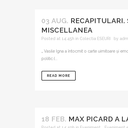
03 AUG.
RECAPITULARI.
MISCELLANEA
Posted at 14:45h
in
Colectia ESEURI
by
adm
„ Vasile Igna a întocmit o carte uimitoare și e
politic.(...
READ MORE
18 FEB.
MAX PICARD A L
Posted at 14:49h
in
Eveniment
,
Eveniment e