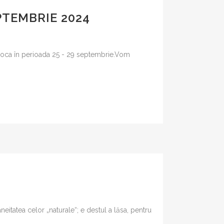
RĂ UNIVERSALĂ
PTEMBRIE 2024
ERIU ANANIA
RCEA TOMUȘ –
OGRAFII ALE
poca în perioada 25 - 29 septembrie.Vom
UI ROMÂNESC
 GAVROCHE
OLARĂ
E MEDICINĂ
ULTURĂ
II
E
eitatea celor „naturale“; e destul a lăsa, pentru
ATIO