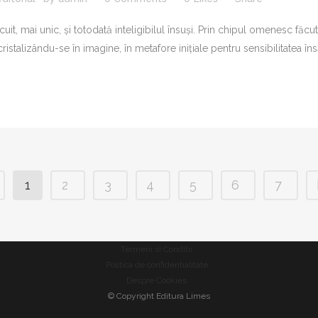
ocuit, mai unic, și totodată inteligibilul însuși. Prin chipul omenesc f
istalizându-se în imagine, în metafore inițiale pentru sensibilitatea însăși
1
2
3
4
5
6
7
Termeni si Conditii
Politica de confidentialitate
Despre Cookies
© Copyright Editura Limes