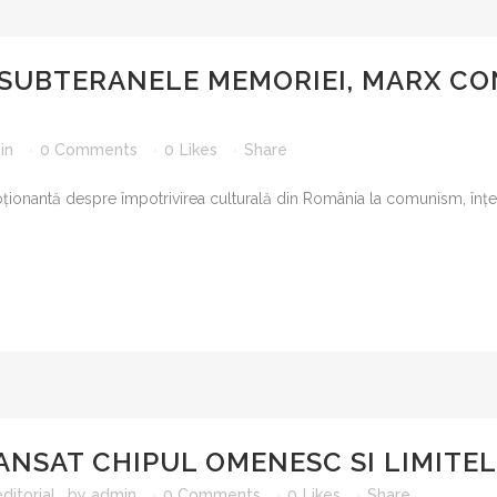
 SUBTERANELE MEMORIEI, MARX CO
in
0 Comments
0
Likes
Share
moționantă despre împotrivirea culturală din România la comunism, înț
ANSAT CHIPUL OMENESC SI LIMITEL
ditorial
by
admin
0 Comments
0
Likes
Share