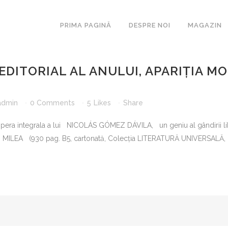
PRIMA PAGINĂ
DESPRE NOI
MAGAZIN
EDITORIAL AL ANULUI, APARIȚIA 
ARCA
admin
0 Comments
5
Likes
Share
ESEURI
BIBLIOTE
ra integrala a lui NICOLÁS GÓMEZ DÁVILA, un geniu al gândirii liber
ROMANUL
N MILEA (930 pag. B5, cartonată, Colecția LITERATURĂ UNIVERSALĂ, 300
SECOLULU
COLIGAT
LAKONIA
MAGISTE
MASCA
METAMOR
PARALITE