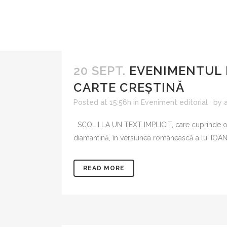
20 SEPT.
EVENIMENTUL 
CARTE CREȘTINĂ
Posted at 15:56h
in
Eveniment editorial
by
SCOLII LA UN TEXT IMPLICIT, care cuprinde ope
diamantină, în versiunea românească a lui IOA
READ MORE