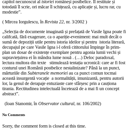
capitol necunoscut al
istoriei
româneși postbelice. Îl restituie și
totodată îl scrie, ori măcar îl schițează, cu aplicație și, lucru rar, cu
modestie”.
( Mircea Iorgulescu, în
Revista 22
, nr. 3/2002 )
„Selecția de documente imaginată și prefațată de Vasile Igna poate fi
califcată, fără exagerare, ca o apariție-eveniment: mai mult decât o
sumă de depoziții utile pentru istoria ideilor și pentru istoria literară,
decupajul pe care Vasile Igna i-l oferă cititorului împinge în prim-
plan un dosar de existențe exemplare pentru agonia lumii vechi și
supraviețuirea ei în mândra lume nouă . (…) Deloc paradoxal,
lectura multora din texte stimulează tentația ucronică: care ar fi fost
conturul unei Românii postbelice nestalinizate? Până la un punct,
mărturiile din
Subteranele memoriei
au ca punct comun tocmai
această insurgentă vocație a normalității, imunizantă, pentru autorii
lor, la genul de derapaje entuziaste care sfârșesc prin a cauționa
tirania. Rectitudinea intelectuală încetează de a mai fi un concept
abstract”.
(Ioan Stanomir, în
Observator cultural
, nr. 106/2002)
No Comments
Sorry, the comment form is closed at this time.