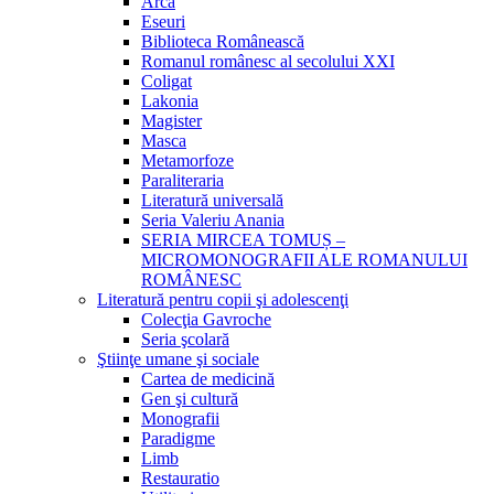
Arca
Eseuri
Biblioteca Românească
Romanul românesc al secolului XXI
Coligat
Lakonia
Magister
Masca
Metamorfoze
Paraliteraria
Literatură universală
Seria Valeriu Anania
SERIA MIRCEA TOMUȘ –
MICROMONOGRAFII ALE ROMANULUI
ROMÂNESC
Literatură pentru copii şi adolescenţi
Colecţia Gavroche
Seria şcolară
Ştiinţe umane şi sociale
Cartea de medicină
Gen şi cultură
Monografii
Paradigme
Limb
Restauratio