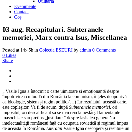
Utilitaria
Evenimente
Contact
Coș
03 aug.
Recapitulari. Subteranele
memoriei, Marx contra Isus, Miscellanea
Posted at 14:45h
in
Colectia ESEURI
by
admin
0 Comments
0
Likes
Share
„ Vasile Igna a întocmit o carte uimitoare și emoționantă despre
împotrivirea culturală din România la comunism, înțeles deopotrivă
ca ideologie, sistem și regim politic.(…) Iar rezultatul, această carte,
este copleșitor. Va fi de acum, după
Subteranele memoriei
, ori
imposibil, ori descalificant să se mai reia la nesfârșit lamentațiile
masochiste sau pretins „justițiare ” despre lașitatea generală a
intelectualității românești față cu ocupația sovietică și regimul impus
de aceasta în România.
Literatul
Vasile Igna descoperă și restituie un