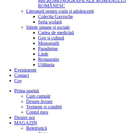
MICROMONOGRAFII ALE ROMANULUI
ROMÂNESC
Literatură pentru copii şi adolescenţi
Colecţia Gavroche
Seria şcolară
Ştiinţe umane şi sociale
Cartea de medicină
Gen şi cultură
Monografii
Paradigme
Limb
Restauratio
Utilitaria
Evenimente
Contact
Coș
Prima pagină
Cum cumpăr
Despre livrare
Termene şi condiţii
Contul meu
Despre noi
MAGAZIN
Beletristică