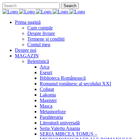
Prima pagină
Cum cumpăr
Despre livrare
Termene şi condiţii
Contul meu
Despre noi
MAGAZIN
Beletristică
Arca
Eseuri
Biblioteca Românească
Romanul românesc al secolului XXI
Coligat
Lakonia
Magister
Masca
Metamorfoze
Paraliteraria
Literatură universală
Seria Valeriu Anania
SERIA MIRCEA TOMUȘ –