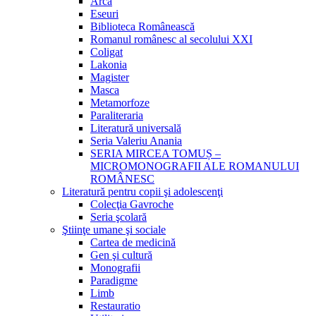
Arca
Eseuri
Biblioteca Românească
Romanul românesc al secolului XXI
Coligat
Lakonia
Magister
Masca
Metamorfoze
Paraliteraria
Literatură universală
Seria Valeriu Anania
SERIA MIRCEA TOMUȘ –
MICROMONOGRAFII ALE ROMANULUI
ROMÂNESC
Literatură pentru copii şi adolescenţi
Colecţia Gavroche
Seria şcolară
Ştiinţe umane şi sociale
Cartea de medicină
Gen şi cultură
Monografii
Paradigme
Limb
Restauratio