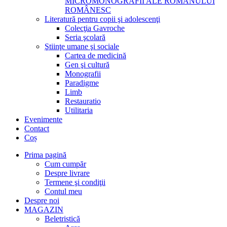
MICROMONOGRAFII ALE ROMANULUI
ROMÂNESC
Literatură pentru copii şi adolescenţi
Colecţia Gavroche
Seria şcolară
Ştiinţe umane şi sociale
Cartea de medicină
Gen şi cultură
Monografii
Paradigme
Limb
Restauratio
Utilitaria
Evenimente
Contact
Coș
Prima pagină
Cum cumpăr
Despre livrare
Termene şi condiţii
Contul meu
Despre noi
MAGAZIN
Beletristică