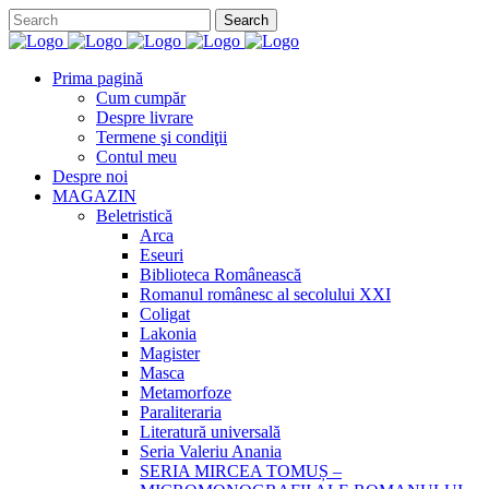
Prima pagină
Cum cumpăr
Despre livrare
Termene şi condiţii
Contul meu
Despre noi
MAGAZIN
Beletristică
Arca
Eseuri
Biblioteca Românească
Romanul românesc al secolului XXI
Coligat
Lakonia
Magister
Masca
Metamorfoze
Paraliteraria
Literatură universală
Seria Valeriu Anania
SERIA MIRCEA TOMUȘ –