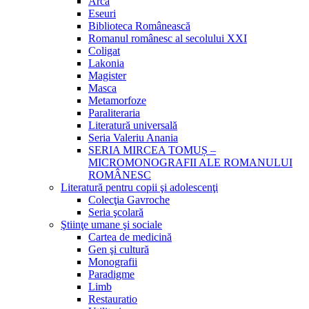
Arca
Eseuri
Biblioteca Românească
Romanul românesc al secolului XXI
Coligat
Lakonia
Magister
Masca
Metamorfoze
Paraliteraria
Literatură universală
Seria Valeriu Anania
SERIA MIRCEA TOMUȘ –
MICROMONOGRAFII ALE ROMANULUI
ROMÂNESC
Literatură pentru copii şi adolescenţi
Colecţia Gavroche
Seria şcolară
Ştiinţe umane şi sociale
Cartea de medicină
Gen şi cultură
Monografii
Paradigme
Limb
Restauratio