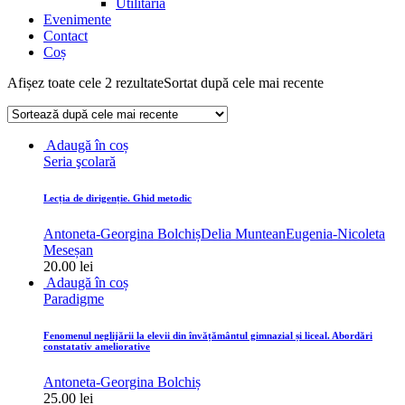
Utilitaria
Evenimente
Contact
Coș
Afișez toate cele 2 rezultate
Sortat după cele mai recente
Adaugă în coș
Seria şcolară
Lecția de dirigenție. Ghid metodic
Antoneta-Georgina Bolchiș
Delia Muntean
Eugenia-Nicoleta
Meseșan
20.00
lei
Adaugă în coș
Paradigme
Fenomenul neglijării la elevii din învățământul gimnazial și liceal. Abordări
constatativ ameliorative
Antoneta-Georgina Bolchiș
25.00
lei