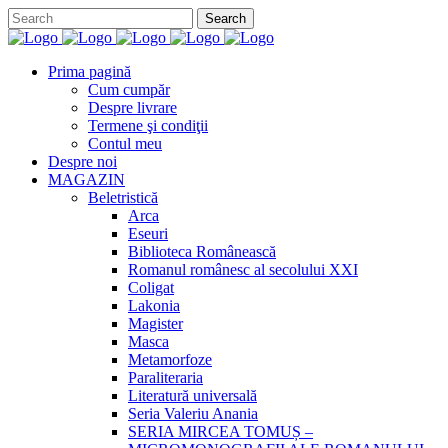
Prima pagină
Cum cumpăr
Despre livrare
Termene şi condiţii
Contul meu
Despre noi
MAGAZIN
Beletristică
Arca
Eseuri
Biblioteca Românească
Romanul românesc al secolului XXI
Coligat
Lakonia
Magister
Masca
Metamorfoze
Paraliteraria
Literatură universală
Seria Valeriu Anania
SERIA MIRCEA TOMUȘ –