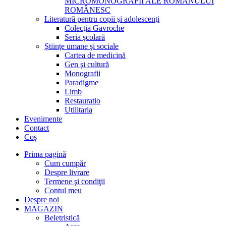
MICROMONOGRAFII ALE ROMANULUI
ROMÂNESC
Literatură pentru copii şi adolescenţi
Colecţia Gavroche
Seria şcolară
Ştiinţe umane şi sociale
Cartea de medicină
Gen şi cultură
Monografii
Paradigme
Limb
Restauratio
Utilitaria
Evenimente
Contact
Coș
Prima pagină
Cum cumpăr
Despre livrare
Termene şi condiţii
Contul meu
Despre noi
MAGAZIN
Beletristică