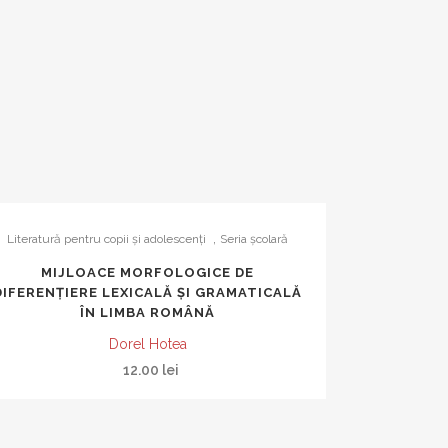
RĂ UNIVERSALĂ
ERIU ANANIA
RCEA TOMUȘ –
OGRAFII ALE
UI ROMÂNESC
 GAVROCHE
OLARĂ
,
Literatură pentru copii şi adolescenţi
Seria şcolară
MIJLOACE MORFOLOGICE DE
E MEDICINĂ
DIFERENȚIERE LEXICALĂ ȘI GRAMATICALĂ
ULTURĂ
ÎN LIMBA ROMÂNĂ
II
Dorel Hotea
E
12.00
lei
ATIO