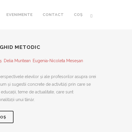
EVENIMENTE
CONTACT
COȘ
. GHID METODIC
ș
Delia Muntean
Eugenia-Nicoleta Meseșan
CA ROMÂNEASCĂ
 ROMÂNESC AL
erspectivele elevilor și ale profesorilor asupra orei
I XXI
um și sugestii concrete de activități prin care se
educații, teme de actualitate, care sunt
lității unui tânăr.
R
COȘ
FOZE
RARIA