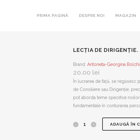
PRIMA PAGINĂ
DESPRE NOI
MAGAZIN
LECȚIA DE DIRIGENȚIE
ARCA
ESEURI
Brand:
Antoneta-Georgina Bolchi
20.00
lei
BIBLIOTE
ROMANUL
În lucrarea de față, se regăsesc p
SECOLULU
de Consiliere sau Dirigenție, prec
COLIGAT
pot aborda teme specifice noilor 
LAKONIA
fundamentale în conturarea persona
MAGISTE
MASCA
Lecția
ADAUGĂ ÎN 
METAMOR
de
PARALITE