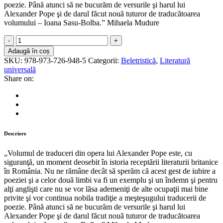
poezie. Până atunci să ne bucurăm de versurile şi harul lui
Alexander Pope şi de darul făcut nouă tuturor de traducătoarea
volumului – Ioana Sasu-Bolba.” Mihaela Mudure
Essay
on
Adaugă în coș
Man.
SKU:
978-973-726-948-5
Categorii:
Beletristică
,
Literatură
Essay
universală
on
Share on:
Criticism
&
other
Verses/
Eseu
despre
Descriere
om.
eseu
„Volumul de traduceri din opera lui Alexander Pope este, cu
despre
siguranţă, un moment deosebit în istoria receptării literaturii britanice
critică)
în România. Nu ne rămâne decât să sperăm că acest gest de iubire a
quantity
poeziei şi a celor două limbi va fi un exemplu şi un îndemn şi pentru
alţi anglişti care nu se vor lăsa ademeniţi de alte ocupaţii mai bine
privite şi vor continua nobila tradiţie a meşteşugului traducerii de
poezie. Până atunci să ne bucurăm de versurile şi harul lui
Alexander Pope şi de darul făcut nouă tuturor de traducătoarea