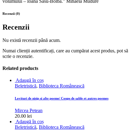
volumului – Ioana Sasu-Bolba.” Mihaela Mudure
Recenzii (0)
Recenzii
Nu există recenzii până acum.
Numai clienții autentificați, care au cumpărat acest produs, pot să
scrie o recenzie.
Related products
Adaugă în coș
Beletristică
,
Biblioteca Românească
Lovituri de nisip si alte poeme/ Coups de sable et autres poemes
Mircea Petean
20.00
lei
Adaugă în coș
Beletristică
,
Biblioteca Românească