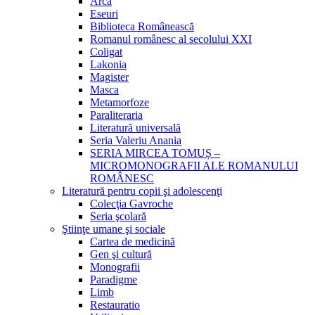
Arca
Eseuri
Biblioteca Românească
Romanul românesc al secolului XXI
Coligat
Lakonia
Magister
Masca
Metamorfoze
Paraliteraria
Literatură universală
Seria Valeriu Anania
SERIA MIRCEA TOMUȘ –
MICROMONOGRAFII ALE ROMANULUI
ROMÂNESC
Literatură pentru copii şi adolescenţi
Colecţia Gavroche
Seria şcolară
Ştiinţe umane şi sociale
Cartea de medicină
Gen şi cultură
Monografii
Paradigme
Limb
Restauratio