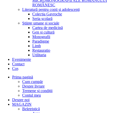
MICROMONOGRAFII ALE ROMANULUI
ROMÂNESC
Literatură pentru copii şi adolescenţi
Colecţia Gavroche
Seria şcolară
Ştiinţe umane şi sociale
Cartea de medicină
Gen şi cultură
Monografii
Paradigme
Limb
Restauratio
Utilitaria
Evenimente
Contact
Coș
Prima pagină
Cum cumpăr
Despre livrare
Termene şi condiţii
Contul meu
Despre noi
MAGAZIN
Beletristică