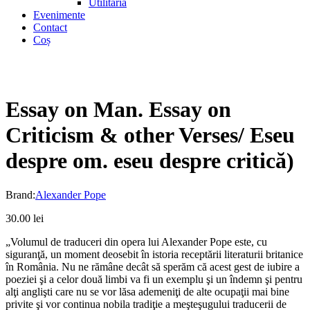
Utilitaria
Evenimente
Contact
Coș
Essay on Man. Essay on
Criticism & other Verses/ Eseu
despre om. eseu despre critică)
Brand:
Alexander Pope
30.00
lei
„Volumul de traduceri din opera lui Alexander Pope este, cu
siguranţă, un moment deosebit în istoria receptării literaturii britanice
în România. Nu ne rămâne decât să sperăm că acest gest de iubire a
poeziei şi a celor două limbi va fi un exemplu şi un îndemn şi pentru
alţi anglişti care nu se vor lăsa ademeniţi de alte ocupaţii mai bine
privite şi vor continua nobila tradiţie a meşteşugului traducerii de