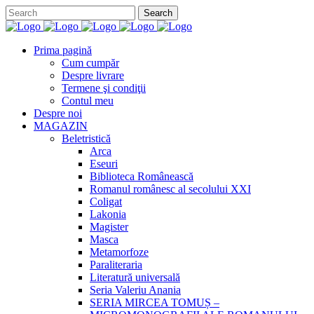
Prima pagină
Cum cumpăr
Despre livrare
Termene şi condiţii
Contul meu
Despre noi
MAGAZIN
Beletristică
Arca
Eseuri
Biblioteca Românească
Romanul românesc al secolului XXI
Coligat
Lakonia
Magister
Masca
Metamorfoze
Paraliteraria
Literatură universală
Seria Valeriu Anania
SERIA MIRCEA TOMUȘ –