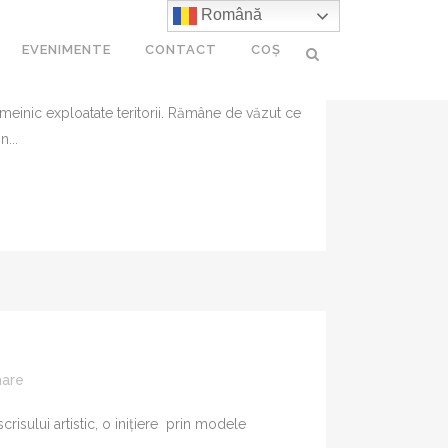
Română
EVENIMENTE
CONTACT
COȘ
meinic exploatate teritorii. Rămâne de văzut ce
...
 MEDICINĂ
ULTURĂ
II
E
TIO
A
hare
scrisului artistic, o inițiere prin modele