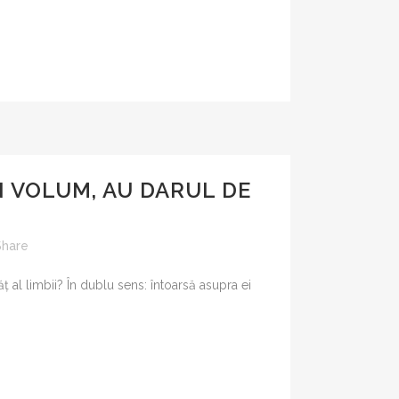
 VOLUM, AU DARUL DE
Share
ț al limbii? În dublu sens: întoarsă asupra ei