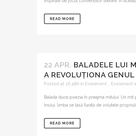
inspirate de jocul convențiilor literare. În același
LITERATURĂ UNIVERSAL
SERIA VALERIU ANANIA
READ MORE
SERIA MIRCEA TOMUȘ –
MICROMONOGRAFII ALE
ROMANULUI ROMÂNESC
22 APR.
BALADELE LUI 
A REVOLUȚIONA GENUL
Posted at 16:48h
in
Eveniment
,
Eveniment e
Balada duce poezia în preajma mitului. Un mit pe
însăși, limba se lasă furată de volutele propriulu
READ MORE