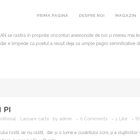
 O SUTĂ ȘI UNA DE POEZII
PRIMA PAGINĂ
DESPRE NOI
MAGAZIN
admin
0 Comments
0
Likes
Share
 se răsfiră în propriile orizonturi anexioniste de noi și mereu mai te
a, dar e limpede că poetul a reușit deja să umple pagini semnificative din
COLECŢIA GAVROCHE
CARTEA DE
SERIA ŞCOLARĂ
GEN ŞI C
CĂ
MONOGRAF
PARADIGM
LIMB
RESTAURA
UTILITARI
 PI
ditorial
,
Lansare carte
by
admin
0 Comments
1
Like
S
 rostit, iar nu răstit, dar și o lume a cuvântului scris și a slujitorilor 