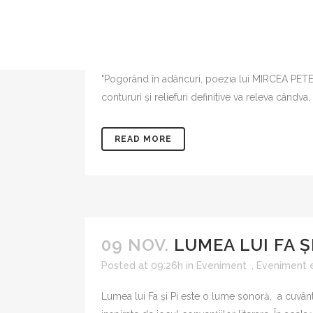
27 OCT.
MIRCEA PETEAN,
Posted at 11:50h
in
Eveniment editorial
by
"Pogorând în adâncuri, poezia lui MIRCEA PETEAN
contururi și reliefuri definitive va releva cândv
ARCA
READ MORE
ESEURI
BIBLIOTECA ROMÂNEAS
ROMANUL ROMÂNESC AL
SECOLULUI XXI
COLIGAT
LAKONIA
09 NOV.
LUMEA LUI FA ȘI
MAGISTER
Posted at 09:26h
in
Eveniment
,
Eveniment e
MASCA
METAMORFOZE
Lumea lui Fa și Pi este o lume sonoră, a cuvântului
PARALITERARIA