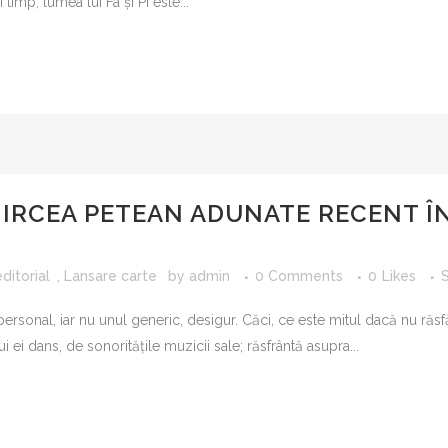
 timp, lumea lui Fa și Pi este...
Ă
MIRCEA PETEAN ADUNATE RECENT ÎN
ditorial
,
Lansare carte
by
admin
0 Comments
0
Likes
rsonal, iar nu unul generic, desigur. Căci, ce este mitul dacă nu răsfă
i ei dans, de sonoritățile muzicii sale; răsfrântă asupra...