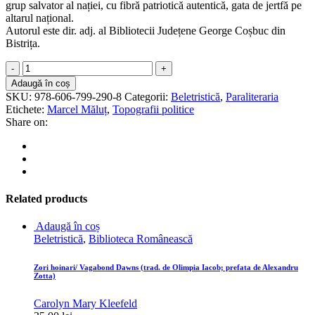
grup salvator al nației, cu fibră patriotică autentică, gata de jertfă pe
altarul național.
Autorul este dir. adj. al Bibliotecii Județene George Coșbuc din
Bistrița.
Topografii
politice
Adaugă în coș
quantity
SKU:
978-606-799-290-8
Categorii:
Beletristică
,
Paraliteraria
Etichete:
Marcel Măluț
,
Topografii politice
Share on:
Related products
Adaugă în coș
Beletristică
,
Biblioteca Românească
Zori hoinari/ Vagabond Dawns (trad. de Olimpia Iacob; prefata de Alexandru
Zotta)
Carolyn Mary Kleefeld