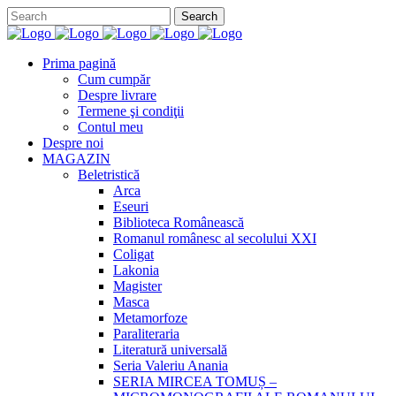
Prima pagină
Cum cumpăr
Despre livrare
Termene şi condiţii
Contul meu
Despre noi
MAGAZIN
Beletristică
Arca
Eseuri
Biblioteca Românească
Romanul românesc al secolului XXI
Coligat
Lakonia
Magister
Masca
Metamorfoze
Paraliteraria
Literatură universală
Seria Valeriu Anania
SERIA MIRCEA TOMUȘ –