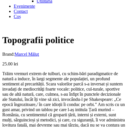
Utilitaria
Evenimente
Contact
Coș
Topografii politice
Brand:
Marcel Măluţ
25.00
lei
Trăim vremuri extrem de tulburi, cu schim-bări paradigmatice de
natură a induce, în largi segmente ale populației, un profund
sentiment al precarității. Scara valorilor parcă s-a inversat și suntem
invadați de mediocrităţi foarte vocale: politice, cul-turale, sportive
sau de altă natură, care, culmea, s-au înfipt în punctele decizionale
ale Statului, încât îți vine să zici, invocându-l pe Shakespeare: „Ce
epocă îngrozitoare,/ în care idioții îi conduc pe orbi.” Am scris cu un
gust amar, privind un tablou pe care l-aș intitula Țară murind –
România, cu sentimentul că groparii țării, interni și externi, sunt
mulți, sârguincioși și metodici, și care, cu siguranță, îi vor administra
lovitura fatală, mai devreme sau mai târziu, dacă nu se va contura un