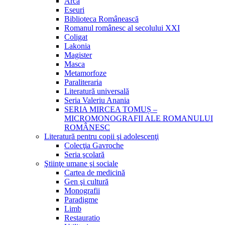
Arca
Eseuri
Biblioteca Românească
Romanul românesc al secolului XXI
Coligat
Lakonia
Magister
Masca
Metamorfoze
Paraliteraria
Literatură universală
Seria Valeriu Anania
SERIA MIRCEA TOMUȘ –
MICROMONOGRAFII ALE ROMANULUI
ROMÂNESC
Literatură pentru copii şi adolescenţi
Colecţia Gavroche
Seria şcolară
Ştiinţe umane şi sociale
Cartea de medicină
Gen şi cultură
Monografii
Paradigme
Limb
Restauratio