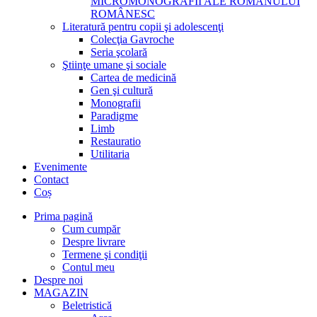
MICROMONOGRAFII ALE ROMANULUI
ROMÂNESC
Literatură pentru copii şi adolescenţi
Colecţia Gavroche
Seria şcolară
Ştiinţe umane şi sociale
Cartea de medicină
Gen şi cultură
Monografii
Paradigme
Limb
Restauratio
Utilitaria
Evenimente
Contact
Coș
Prima pagină
Cum cumpăr
Despre livrare
Termene şi condiţii
Contul meu
Despre noi
MAGAZIN
Beletristică