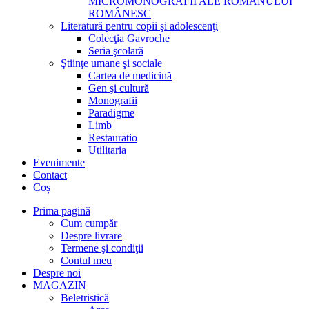
MICROMONOGRAFII ALE ROMANULUI
ROMÂNESC
Literatură pentru copii şi adolescenţi
Colecţia Gavroche
Seria şcolară
Ştiinţe umane şi sociale
Cartea de medicină
Gen şi cultură
Monografii
Paradigme
Limb
Restauratio
Utilitaria
Evenimente
Contact
Coș
Prima pagină
Cum cumpăr
Despre livrare
Termene şi condiţii
Contul meu
Despre noi
MAGAZIN
Beletristică