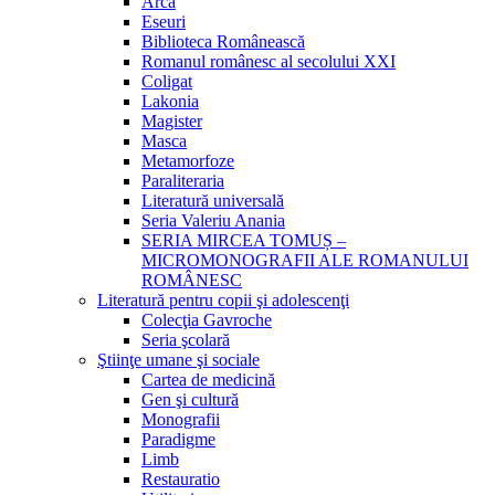
Arca
Eseuri
Biblioteca Românească
Romanul românesc al secolului XXI
Coligat
Lakonia
Magister
Masca
Metamorfoze
Paraliteraria
Literatură universală
Seria Valeriu Anania
SERIA MIRCEA TOMUȘ –
MICROMONOGRAFII ALE ROMANULUI
ROMÂNESC
Literatură pentru copii şi adolescenţi
Colecţia Gavroche
Seria şcolară
Ştiinţe umane şi sociale
Cartea de medicină
Gen şi cultură
Monografii
Paradigme
Limb
Restauratio