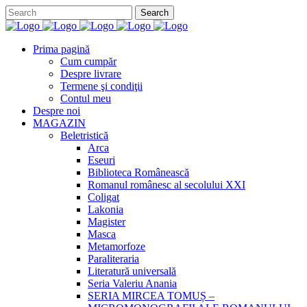
Prima pagină
Cum cumpăr
Despre livrare
Termene şi condiţii
Contul meu
Despre noi
MAGAZIN
Beletristică
Arca
Eseuri
Biblioteca Românească
Romanul românesc al secolului XXI
Coligat
Lakonia
Magister
Masca
Metamorfoze
Paraliteraria
Literatură universală
Seria Valeriu Anania
SERIA MIRCEA TOMUȘ –