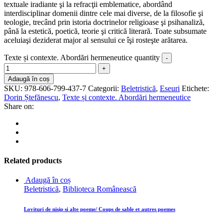
textuale iradiante şi la refracţii emblematice, abordând
interdisciplinar domenii dintre cele mai diverse, de la filosofie şi
teologie, trecând prin istoria doctrinelor religioase şi psihanaliză,
până la estetică, poetică, teorie şi critică literară. Toate subsumate
aceluiaşi deziderat major al sensului ce îşi rosteşte arătarea.
Texte și contexte. Abordări hermeneutice quantity
Adaugă în coș
SKU:
978-606-799-437-7
Categorii:
Beletristică
,
Eseuri
Etichete:
Dorin Ștefănescu
,
Texte și contexte. Abordări hermeneutice
Share on:
Related products
Adaugă în coș
Beletristică
,
Biblioteca Românească
Lovituri de nisip si alte poeme/ Coups de sable et autres poemes