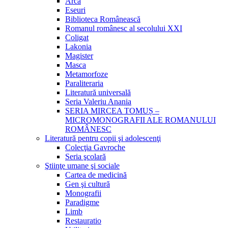
Arca
Eseuri
Biblioteca Românească
Romanul românesc al secolului XXI
Coligat
Lakonia
Magister
Masca
Metamorfoze
Paraliteraria
Literatură universală
Seria Valeriu Anania
SERIA MIRCEA TOMUȘ –
MICROMONOGRAFII ALE ROMANULUI
ROMÂNESC
Literatură pentru copii şi adolescenţi
Colecţia Gavroche
Seria şcolară
Ştiinţe umane şi sociale
Cartea de medicină
Gen şi cultură
Monografii
Paradigme
Limb
Restauratio