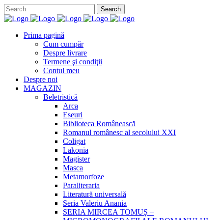
Prima pagină
Cum cumpăr
Despre livrare
Termene şi condiţii
Contul meu
Despre noi
MAGAZIN
Beletristică
Arca
Eseuri
Biblioteca Românească
Romanul românesc al secolului XXI
Coligat
Lakonia
Magister
Masca
Metamorfoze
Paraliteraria
Literatură universală
Seria Valeriu Anania
SERIA MIRCEA TOMUȘ –