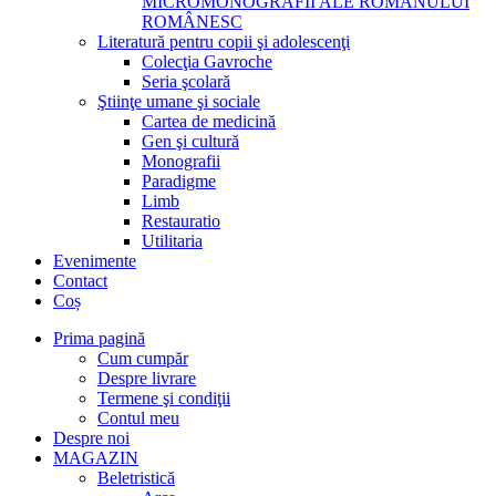
MICROMONOGRAFII ALE ROMANULUI
ROMÂNESC
Literatură pentru copii şi adolescenţi
Colecţia Gavroche
Seria şcolară
Ştiinţe umane şi sociale
Cartea de medicină
Gen şi cultură
Monografii
Paradigme
Limb
Restauratio
Utilitaria
Evenimente
Contact
Coș
Prima pagină
Cum cumpăr
Despre livrare
Termene şi condiţii
Contul meu
Despre noi
MAGAZIN
Beletristică