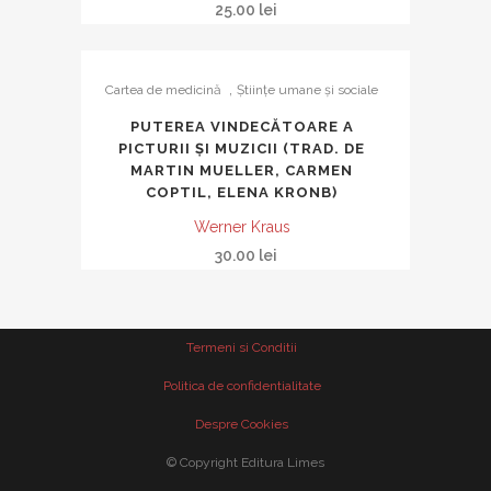
25.00
lei
,
Cartea de medicină
Ştiinţe umane şi sociale
PUTEREA VINDECĂTOARE A
PICTURII ȘI MUZICII (TRAD. DE
MARTIN MUELLER, CARMEN
COPTIL, ELENA KRONB)
Werner Kraus
30.00
lei
Termeni si Conditii
Politica de confidentialitate
Despre Cookies
© Copyright Editura Limes