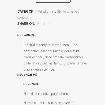
de
CATEGORII:
Paradigme
,
Ştiinţe umane şi
estetică
sociale
românească
SHARE ON:
quantity
DESCRIERE
Profilurile schiţate şi mănunchiul de
comentarii din secţiunea a doua sunt
circumscrieri, deocamdată premonitorii,
dintr-un orizont mai larg, cu speranţa unei
cuprinderi sistemice.
RECENZII (0)
RECENZII
Nu există recenzii până acum.
Numai clienții autentificați, care au