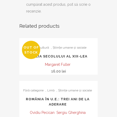
cumpărat acest produs, pot să scrie o
recenzie.
Related products
,
OUT OF
Gen şi cultură
Ştiinţe umane şi sociale
STOCK
FEMEIA SECOLULUI AL XIX-LEA
Margaret Fuller
16.00
lei
,
,
Fără categorie
Limb
Ştiinţe umane şi sociale
ROMÂNIA ÎN U.E.: TREI ANI DE LA
ADERARE
Ovidiu Pecican
Sergiu Gherghina