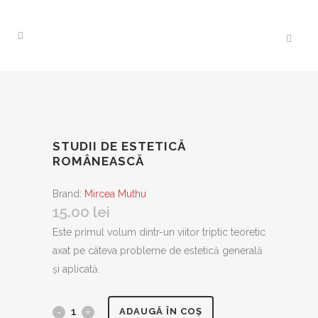
STUDII DE ESTETICĂ
ROMÂNEASCĂ
Brand:
Mircea Muthu
15.00
lei
Este primul volum dintr-un viitor triptic teoretic
axat pe câteva probleme de estetică generală
şi aplicată.
Studii
ADAUGĂ ÎN COȘ