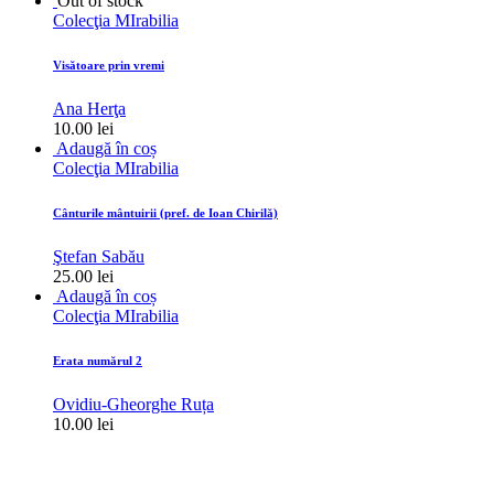
Out of stock
Colecţia MIrabilia
Visătoare prin vremi
Ana Herţa
10.00
lei
Adaugă în coș
Colecţia MIrabilia
Cânturile mântuirii (pref. de Ioan Chirilă)
Ştefan Sabău
25.00
lei
Adaugă în coș
Colecţia MIrabilia
Erata numărul 2
Ovidiu-Gheorghe Ruța
10.00
lei