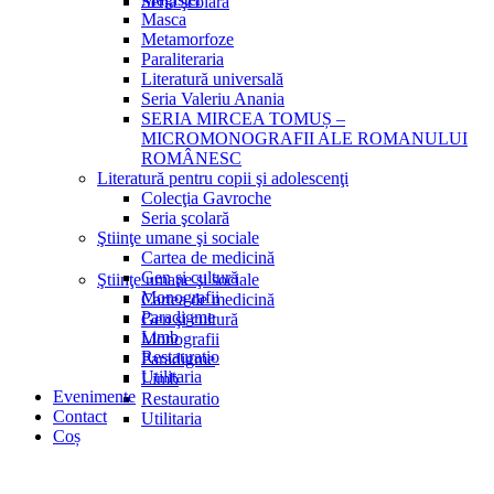
Seria şcolară
Masca
Metamorfoze
Paraliteraria
Literatură universală
Seria Valeriu Anania
SERIA MIRCEA TOMUȘ –
MICROMONOGRAFII ALE ROMANULUI
ROMÂNESC
Literatură pentru copii şi adolescenţi
Colecţia Gavroche
Seria şcolară
Ştiinţe umane şi sociale
Cartea de medicină
Gen şi cultură
Ştiinţe umane şi sociale
Monografii
Cartea de medicină
Paradigme
Gen şi cultură
Limb
Monografii
Restauratio
Paradigme
Utilitaria
Limb
Evenimente
Restauratio
Contact
Utilitaria
Coș