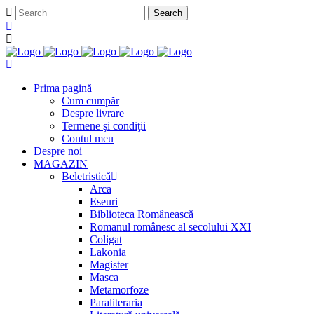
Prima pagină
Cum cumpăr
Despre livrare
Termene şi condiţii
Contul meu
Despre noi
MAGAZIN
Beletristică
Arca
Eseuri
Biblioteca Românească
Romanul românesc al secolului XXI
Coligat
Lakonia
Magister
Masca
Metamorfoze
Paraliteraria