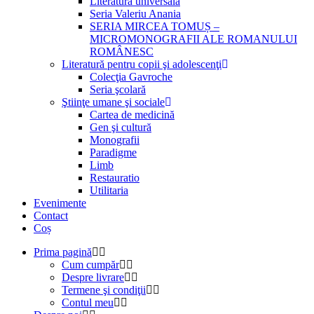
Literatură universală
Seria Valeriu Anania
SERIA MIRCEA TOMUȘ –
MICROMONOGRAFII ALE ROMANULUI
ROMÂNESC
Literatură pentru copii şi adolescenţi
Colecţia Gavroche
Seria şcolară
Ştiinţe umane şi sociale
Cartea de medicină
Gen şi cultură
Monografii
Paradigme
Limb
Restauratio
Utilitaria
Evenimente
Contact
Coș
Prima pagină
Cum cumpăr
Despre livrare
Termene şi condiţii
Contul meu