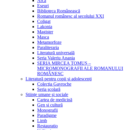
Arca
Eseuri
Biblioteca Românească
Romanul românesc al secolului XXI
Coligat
Lakonia
Magister
Masca
Metamorfoze
Paraliteraria
Literatură universală
Seria Valeriu Anania
SERIA MIRCEA TOMUȘ –
MICROMONOGRAFII ALE ROMANULUI
ROMÂNESC
Literatură pentru copii şi adolescenţi
Colecţia Gavroche
Seria şcolară
Ştiinţe umane şi sociale
Cartea de medicină
Gen şi cultură
Monografii
Paradigme
Limb
Restauratio