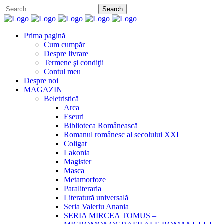
Prima pagină
Cum cumpăr
Despre livrare
Termene şi condiţii
Contul meu
Despre noi
MAGAZIN
Beletristică
Arca
Eseuri
Biblioteca Românească
Romanul românesc al secolului XXI
Coligat
Lakonia
Magister
Masca
Metamorfoze
Paraliteraria
Literatură universală
Seria Valeriu Anania
SERIA MIRCEA TOMUȘ –