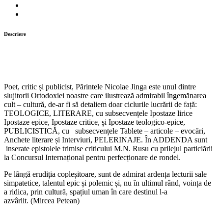
Descriere
Poet, critic și publicist, Părintele Nicolae Jinga este unul dintre
slujitorii Ortodoxiei noastre care ilustrează admirabil îngemănarea
cult – cultură, de-ar fi să detaliem doar ciclurile lucrării de față:
TEOLOGICE, LITERARE, cu subsecvențele Ipostaze lirice
Ipostaze epice, Ipostaze critice, și Ipostaze teologico-epice,
PUBLICISTICĂ, cu subsecvențele Tablete – articole – evocări,
Anchete literare și Interviuri, PELERINAJE. În ADDENDA sunt
inserate epistolele trimise criticului M.N. Rusu cu prilejul particiării
la Concursul Internațional pentru perfecționare de rondel.
Pe lângă erudiția copleșitoare, sunt de admirat ardența lecturii sale
simpatetice, talentul epic și polemic și, nu în ultimul rând, voința de
a ridica, prin cultură, spațiul uman în care destinul l-a
azvârlit. (Mircea Petean)