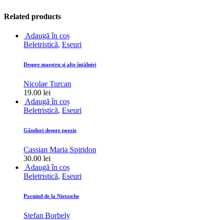
Related products
Adaugă în coș
Beletristică
,
Eseuri
Despre maestru şi alte întâlniri
Nicolae Turcan
19.00
lei
Adaugă în coș
Beletristică
,
Eseuri
Gânduri despre poezie
Cassian Maria Spiridon
30.00
lei
Adaugă în coș
Beletristică
,
Eseuri
Pornind de la Nietzsche
Ştefan Borbely