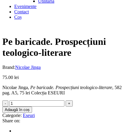
Utilitaria
Evenimente
Contact
Coș
Pe baricade. Prospecțiuni
teologico-literare
Brand:
Nicolae Jinga
75.00
lei
Nicolae Jinga,
Pe baricade. Prospecțiuni teologico-literare
, 582
pag. A5, 75 lei Colecția ESEURI
Pe
baricade.
Adaugă în coș
Prospecțiuni
Categorie:
Eseuri
teologico-
Share on:
literare
quantity