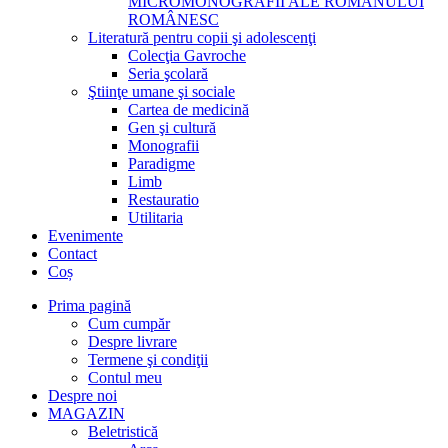
MICROMONOGRAFII ALE ROMANULUI
ROMÂNESC
Literatură pentru copii şi adolescenţi
Colecţia Gavroche
Seria şcolară
Ştiinţe umane şi sociale
Cartea de medicină
Gen şi cultură
Monografii
Paradigme
Limb
Restauratio
Utilitaria
Evenimente
Contact
Coș
Prima pagină
Cum cumpăr
Despre livrare
Termene şi condiţii
Contul meu
Despre noi
MAGAZIN
Beletristică