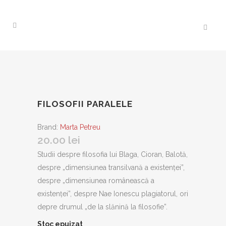
FILOSOFII PARALELE
Brand:
Marta Petreu
20.00
lei
Studii despre filosofia lui Blaga, Cioran, Balotă,
despre „dimensiunea transilvană a existenţei”,
despre „dimensiunea românească a
existenţei”, despre Nae Ionescu plagiatorul, ori
depre drumul „de la slănină la filosofie”.
Stoc epuizat