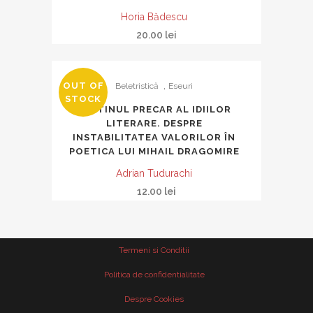
Horia Bădescu
20.00
lei
,
OUT OF
Beletristică
Eseuri
STOCK
DESTINUL PRECAR AL IDIILOR
LITERARE. DESPRE
INSTABILITATEA VALORILOR ÎN
POETICA LUI MIHAIL DRAGOMIRE
Adrian Tudurachi
12.00
lei
Termeni si Conditii
Politica de confidentialitate
Despre Cookies