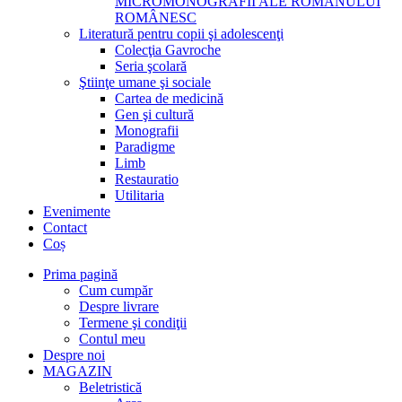
MICROMONOGRAFII ALE ROMANULUI
ROMÂNESC
Literatură pentru copii şi adolescenţi
Colecţia Gavroche
Seria şcolară
Ştiinţe umane şi sociale
Cartea de medicină
Gen şi cultură
Monografii
Paradigme
Limb
Restauratio
Utilitaria
Evenimente
Contact
Coș
Prima pagină
Cum cumpăr
Despre livrare
Termene şi condiţii
Contul meu
Despre noi
MAGAZIN
Beletristică