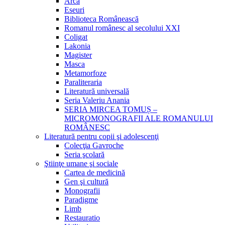
Arca
Eseuri
Biblioteca Românească
Romanul românesc al secolului XXI
Coligat
Lakonia
Magister
Masca
Metamorfoze
Paraliteraria
Literatură universală
Seria Valeriu Anania
SERIA MIRCEA TOMUȘ –
MICROMONOGRAFII ALE ROMANULUI
ROMÂNESC
Literatură pentru copii şi adolescenţi
Colecţia Gavroche
Seria şcolară
Ştiinţe umane şi sociale
Cartea de medicină
Gen şi cultură
Monografii
Paradigme
Limb
Restauratio