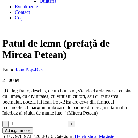
Utilitaria
Evenimente
Contact
Coș
Patul de lemn (prefaţă de
Mircea Petean)
Brand:
Ioan Pop-Bica
21.00
lei
„Dialog franc, deschis, de un bun simţ să-i zicel ardelenesc, cu sine,
cu lumea, cu divinitatea, cu virtualii cititori, sau cu fantasma
poemului, poezia lui Ioan Pop-Bica are ceva din farmecul
melancolic al marginii umbroase de pădure din preajma ţărmului
înierbaz al râului de munte iute.” (Mircea Petean)
Patul
de
Adaugă în coș
lemn
SKU:
978-973-726-305-6
Categorii:
Beletristică
,
Magister