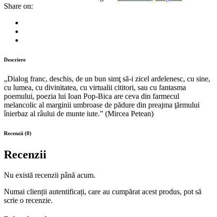
(prefaţă
Share on:
de
Mircea
Petean)
quantity
Descriere
„Dialog franc, deschis, de un bun simţ să-i zicel ardelenesc, cu sine,
cu lumea, cu divinitatea, cu virtualii cititori, sau cu fantasma
poemului, poezia lui Ioan Pop-Bica are ceva din farmecul
melancolic al marginii umbroase de pădure din preajma ţărmului
înierbaz al râului de munte iute.” (Mircea Petean)
Recenzii (0)
Recenzii
Nu există recenzii până acum.
Numai clienții autentificați, care au cumpărat acest produs, pot să
scrie o recenzie.