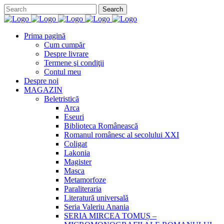
Prima pagină
Cum cumpăr
Despre livrare
Termene şi condiţii
Contul meu
Despre noi
MAGAZIN
Beletristică
Arca
Eseuri
Biblioteca Românească
Romanul românesc al secolului XXI
Coligat
Lakonia
Magister
Masca
Metamorfoze
Paraliteraria
Literatură universală
Seria Valeriu Anania
SERIA MIRCEA TOMUȘ –