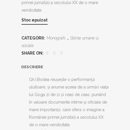
primei jumătăţi a secolului XX de o mare
veridicitate.
Stoc epuizat
CATEGORII:
Monografii
,
Ştiinţe umane şi
sociale
SHARE ON:
DESCRIERE
Gh.I.Bodea reuşeşte o performanţă
uluitoare, şi anume aceea de a urmări viaţa
lui Goga zi de zi şi ceas de ceas, punând
în valoare documente intime şi oficiale de
mare importanţă, care oferă o imagine a
României primei jumătăţi a secolului XX
de o mare veridicitate.