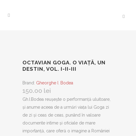
OCTAVIAN GOGA. O VIAŢĂ, UN
DESTIN, VOL. I-II-III
Brand:
Gheorghe I. Bodea
150.00
lei
Gh.I.Bodea reuşeşte o performanţă uluitoare,
şi anume aceea de a urmări viaţa lui Goga zi
de zi şi ceas de ceas, punând în valoare
documente intime şi oficiale de mare
importanţă, care oferă o imagine a României