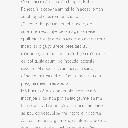
Germania încă din celălalt regim, Bebe
Rancea își deapănă amintirile în acest roman
autobiografic extrem de captivant.
„Dincolo de greutăți, de obstacole, de
suferințe, neputințe, dezamăgiri sau vise
spulberate, viața are o savoare aparte pe care
începi să o guști uneori prea târziu”,
mărturisește autrul, continuând: „eu mă bucur
că pot gusta acum, pe îndelete, această
savoare. Mă bucur că am această șansă,
gândindumă că alții din familia mea sau din
preajma mea nu au apucat.
Mă bucur că pot contempla ceea ce mă
înconjoară, că încă pot să fac glume, să mă
țin de șotii, adică pot să las copilul din mine
să zburde vesel și să mă întorc la inocență.
Așa că zâmbesc, glumesc, călătoresc, petrec,