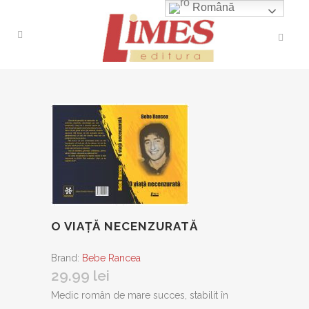
Română
O VIAȚĂ NECENZURATĂ
Brand:
Bebe Rancea
29.99
lei
Medic român de mare succes, stabilit în