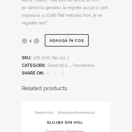
admir, trăiesc… Așa sunt eu, adică un Om!
Iar când mă gândesc la regrete, ascult și cânt
împreună cu Edith Piaf melodia: Non, je ne
regrette rien!”
O
ADAUGĂ ÎN COȘ
viață
SKU:
978-606-799-451-3
necenzurată
CATEGORII:
Beletristică
,
Paraliteraria
quantity
SHARE ON:
Related products
,
Beletristică
Biblioteca Românească
SLUJBA DIN HOL
Constantin Fântâneru