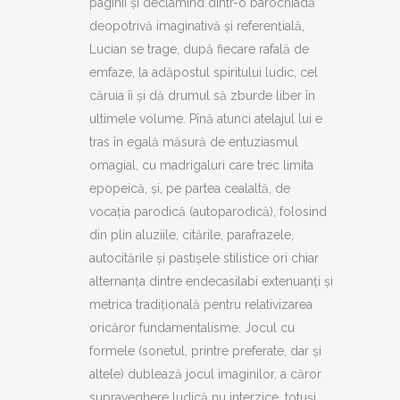
paginii și declamînd dintr-o barochiadă
deopotrivă imaginativă și referențială,
Lucian se trage, după fiecare rafală de
emfaze, la adăpostul spiritului ludic, cel
căruia îi și dă drumul să zburde liber în
ultimele volume. Pînă atunci atelajul lui e
tras în egală măsură de entuziasmul
omagial, cu madrigaluri care trec limita
epopeică, și, pe partea cealaltă, de
vocația parodică (autoparodică), folosind
din plin aluziile, citările, parafrazele,
autocitările și pastișele stilistice ori chiar
alternanța dintre endecasilabi extenuanți și
metrica tradițională pentru relativizarea
oricăror fundamentalisme. Jocul cu
formele (sonetul, printre preferate, dar și
altele) dublează jocul imaginilor, a căror
supraveghere ludică nu interzice, totuși,