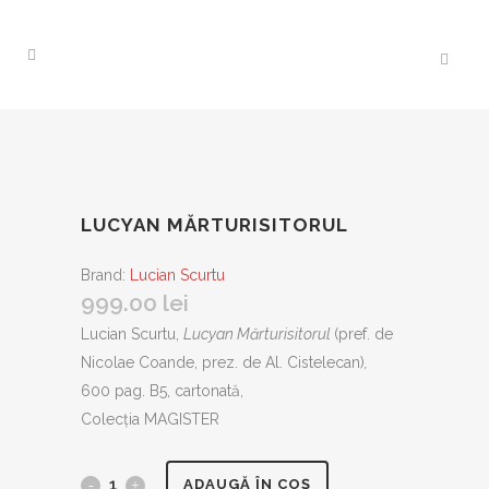
LUCYAN MĂRTURISITORUL
Brand:
Lucian Scurtu
999.00
lei
Lucian Scurtu,
Lucyan Mărturisitorul
(pref. de
Nicolae Coande, prez. de Al. Cistelecan)
,
600 pag. B5, cartonată,
Colecția MAGISTER
Lucyan
ADAUGĂ ÎN COȘ