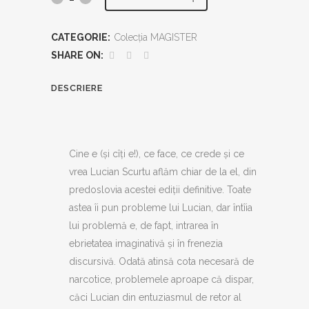
Mărturisitorul
CATEGORIE:
Colecția MAGISTER
quantity
SHARE ON:
DESCRIERE
Cine e (și cîți e!), ce face, ce crede și ce
vrea Lucian Scurtu aflăm chiar de la el, din
predoslovia acestei ediții definitive. Toate
astea îi pun probleme lui Lucian, dar întîia
lui problemă e, de fapt, intrarea în
ebrietatea imaginativă și în frenezia
discursivă. Odată atinsă cota necesară de
narcotice, problemele aproape că dispar,
căci Lucian din entuziasmul de retor al