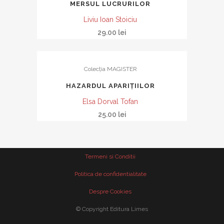
MERSUL LUCRURILOR
Liviu Ioan Stoiciu
29.00
lei
Colecția MAGISTER
HAZARDUL APARIȚIILOR
Elsa Dorval Tofan
25.00
lei
Termeni si Conditii
Politica de confidentialitate
Despre Cookies
© Copyright Editura Limes