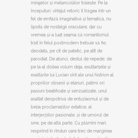
mirajelor și melancoliilor trăiește. Pe la
începuturi, vîrtejul retoric îl trăgea într-un
fel de emfază imaginativă și tematică, nu
lipsită de nostalgii oraculare, dar cu
vremea și-a luat seama că romantismul
trăit în felul postmodern trebuie să fie,
deodată, pe cît de patetic, pe atît de
parodiat. De atunci, destul de repede, de
pe la al doilea volum deja, exultanțele și
exaltările lui Lucian sînt ale unui histrion al
propriilor obsesii și elanuri, patimi ori
pasiuni beatificate și senzualizate, unul
asaltat deopotrivă de entuziasmul și de
beția proclamațiilor extatice, al
interjecțiilor pasionale, și de umorul de
sine, pe de altă parte. Cu plămîni mari,
respirînd în rînduri care trec de marginea