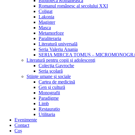
Biblioteca Românească
Romanul românesc al secolului XXI
Coligat
Lakonia
Magister
Masca
Metamorfoze
Paraliteraria
Literatură universală
Seria Valeriu Anania
SERIA MIRCEA TOMUȘ – MICROMONOGR
Literatură pentru copii şi adolescenţi
Colecţia Gavroche
Seria şcolară
Ştiinţe umane şi sociale
Cartea de medicină
Gen şi cultură
Monografii
Paradigme
Limb
Restauratio
Utilitaria
Evenimente
Contact
Coș