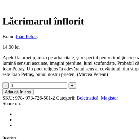
Lăcrimarul înflorit
Brand:
Ioan Petraş
14.00
lei
Apelul la arhetip, miza pe arhaicitate, şi respectul pentru tradiţie cre
lumină sensuri ascunse, imagini pierdute, lumi scufundate. Probabil că l
Ioan Petraş. Un poet religios în adevăratul sens al cuvântului, din sti
este Ioan Petraş, bunul nostru prieten. (Mircea Petean)
Lăcrimarul
înflorit
Adaugă în coș
quantity
SKU:
978- 973-726-501-2
Categorii:
Beletristică
,
Magister
Share on:
Descriere