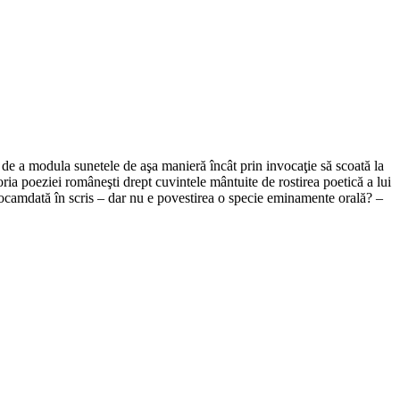
a de a modula sunetele de aşa manieră încât prin invocaţie să scoată la
ria poeziei româneşti drept cuvintele mântuite de rostirea poetică a lui
 deocamdată în scris – dar nu e povestirea o specie eminamente orală? –