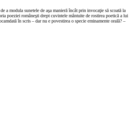
a de a modula sunetele de aşa manieră încât prin invocaţie să scoată la
ria poeziei româneşti drept cuvintele mântuite de rostirea poetică a lui
 deocamdată în scris – dar nu e povestirea o specie eminamente orală? –