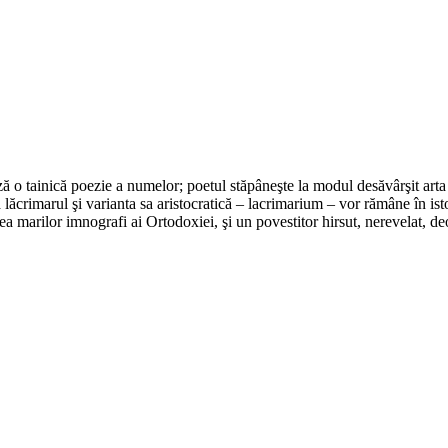
ează o tainică poezie a numelor; poetul stăpâneşte la modul desăvârşit art
ăcrimarul şi varianta sa aristocratică – lacrimarium – vor rămâne în isto
rpea marilor imnografi ai Ortodoxiei, şi un povestitor hirsut, nerevelat,