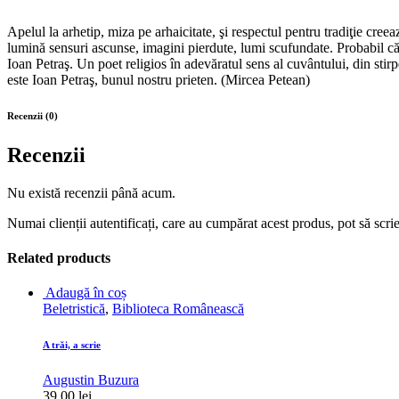
Apelul la arhetip, miza pe arhaicitate, şi respectul pentru tradiţie cre
lumină sensuri ascunse, imagini pierdute, lumi scufundate. Probabil că l
Ioan Petraş. Un poet religios în adevăratul sens al cuvântului, din sti
este Ioan Petraş, bunul nostru prieten. (Mircea Petean)
Recenzii (0)
Recenzii
Nu există recenzii până acum.
Numai clienții autentificați, care au cumpărat acest produs, pot să scri
Related products
Adaugă în coș
Beletristică
,
Biblioteca Românească
A trăi, a scrie
Augustin Buzura
39.00
lei