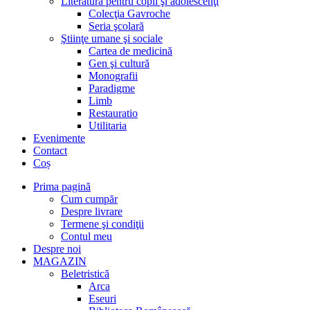
Literatură pentru copii şi adolescenţi
Colecţia Gavroche
Seria şcolară
Ştiinţe umane şi sociale
Cartea de medicină
Gen şi cultură
Monografii
Paradigme
Limb
Restauratio
Utilitaria
Evenimente
Contact
Coș
Prima pagină
Cum cumpăr
Despre livrare
Termene şi condiţii
Contul meu
Despre noi
MAGAZIN
Beletristică
Arca
Eseuri