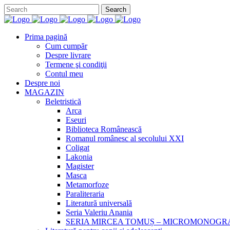
Prima pagină
Cum cumpăr
Despre livrare
Termene şi condiţii
Contul meu
Despre noi
MAGAZIN
Beletristică
Arca
Eseuri
Biblioteca Românească
Romanul românesc al secolului XXI
Coligat
Lakonia
Magister
Masca
Metamorfoze
Paraliteraria
Literatură universală
Seria Valeriu Anania
SERIA MIRCEA TOMUȘ – MICROMONOGR