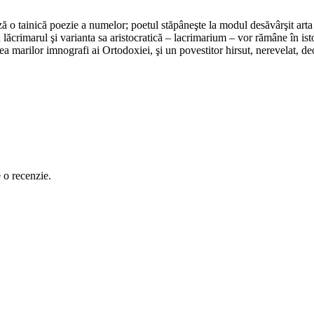
ează o tainică poezie a numelor; poetul stăpâneşte la modul desăvârşit art
ăcrimarul şi varianta sa aristocratică – lacrimarium – vor rămâne în isto
rpea marilor imnografi ai Ortodoxiei, şi un povestitor hirsut, nerevelat,
e o recenzie.