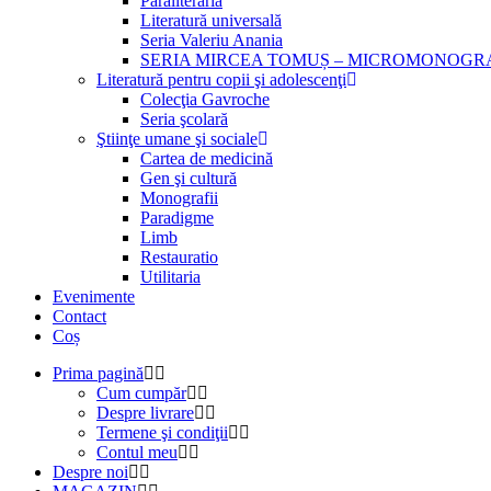
Paraliteraria
Literatură universală
Seria Valeriu Anania
SERIA MIRCEA TOMUȘ – MICROMONOGR
Literatură pentru copii şi adolescenţi
Colecţia Gavroche
Seria şcolară
Ştiinţe umane şi sociale
Cartea de medicină
Gen şi cultură
Monografii
Paradigme
Limb
Restauratio
Utilitaria
Evenimente
Contact
Coș
Prima pagină
Cum cumpăr
Despre livrare
Termene şi condiţii
Contul meu
Despre noi