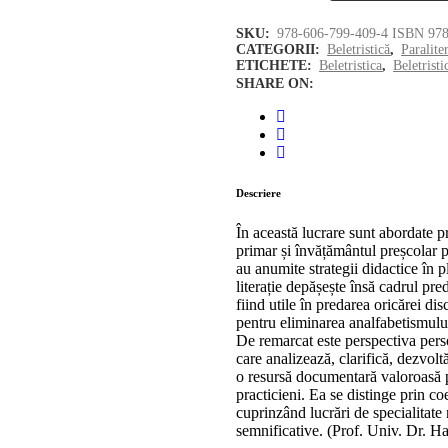
vol.
SKU:
978-606-799-409-4 ISBN 978
CATEGORII:
Beletristică
,
Paralite
5
ETICHETE:
Beletristica
,
Beletristi
SHARE ON:
-
6
quantity
Descriere
În această lucrare sunt abordate p
primar și învățământul preșcolar p
au anumite strategii didactice în p
literație depășește însă cadrul pre
fiind utile în predarea oricărei dis
pentru eliminarea analfabetismulu
De remarcat este perspectiva perso
care analizează, clarifică, dezvol
o resursă documentară valoroasă pe
practicieni. Ea se distinge prin c
cuprinzând lucrări de specialitate
semnificative. (Prof. Univ. Dr. H