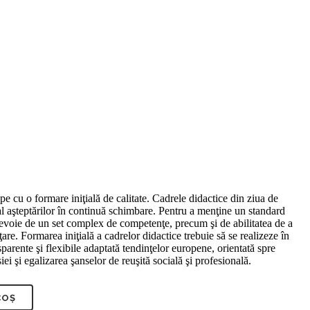
pe cu o formare iniţială de calitate. Cadrele didactice din ziua de
al aşteptărilor în continuă schimbare. Pentru a menţine un standard
u nevoie de un set complex de competenţe, precum şi de abilitatea de a
are. Formarea iniţială a cadrelor didactice trebuie să se realizeze în
nsparente şi flexibile adaptată tendinţelor europene, orientată spre
siei şi egalizarea şanselor de reuşită socială şi profesională.
COȘ