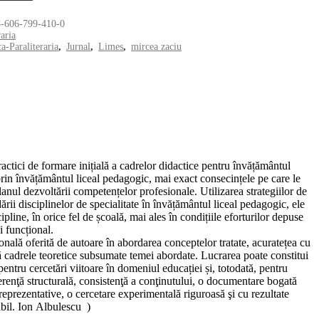
-606-799-410-0
raria
ca-Paraliteraria
,
Jurnal
,
Limes
,
mircea zaciu
ractici de formare inițială a cadrelor didactice pentru învățământul
rin învățământul liceal pedagogic, mai exact consecințele pe care le
lanul dezvoltării competențelor profesionale. Utilizarea strategiilor de
dării disciplinelor de specialitate în învățământul liceal pedagogic, ele
cipline, în orice fel de școală, mai ales în condițiile eforturilor depuse
i funcțional.
nală oferită de autoare în abordarea conceptelor tratate, acuratețea cu
tă cadrele teoretice subsumate temei abordate. Lucrarea poate constitui
ntru cercetări viitoare în domeniul educației și, totodată, pentru
oerenţă structurală, consistenţă a conţinutului, o documentare bogată
 reprezentative, o cercetare experimentală riguroasă şi cu rezultate
abil. Ion Albulescu )