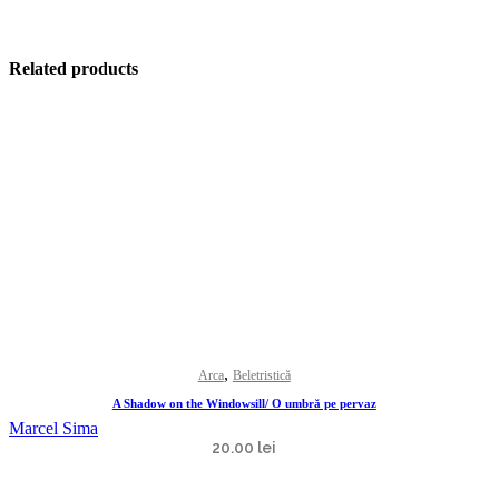
Related products
,
Arca
Beletristică
A Shadow on the Windowsill/ O umbră pe pervaz
Marcel Sima
20.00
lei