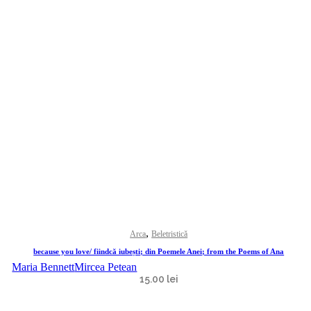
,
Arca
Beletristică
because you love/ fiindcă iubești; din Poemele Anei; from the Poems of Ana
Maria Bennett
Mircea Petean
15.00
lei