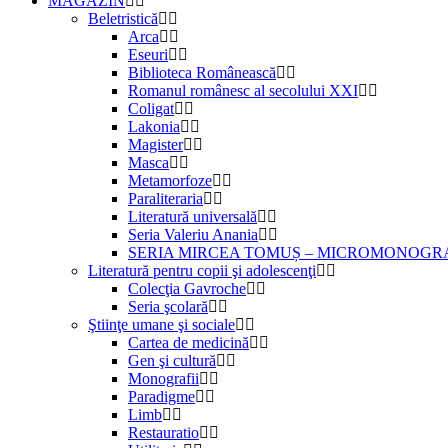
MAGAZIN
Beletristică
Arca
Eseuri
Biblioteca Românească
Romanul românesc al secolului XXI
Coligat
Lakonia
Magister
Masca
Metamorfoze
Paraliteraria
Literatură universală
Seria Valeriu Anania
SERIA MIRCEA TOMUȘ – MICROMONOGR
Literatură pentru copii şi adolescenţi
Colecţia Gavroche
Seria şcolară
Ştiinţe umane şi sociale
Cartea de medicină
Gen şi cultură
Monografii
Paradigme
Limb
Restauratio