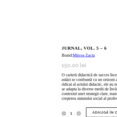
JURNAL, VOL. 5 – 6
Brand:
Mircea Zaciu
150.00
lei
O carieră didactică de succes înce
astăzi se confruntă cu un orizont 
ridicat al actului didactic, ele a
se adapta la diverse medii de învăţ
contextul unei strategii clare, tra
creşterea statutului social al profe
ADAUGĂ ÎN 
Jurnal,