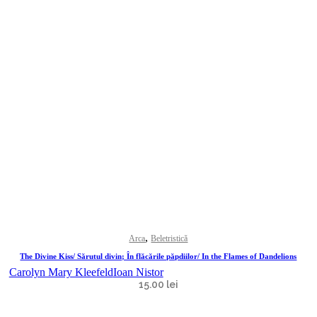
,
Arca
Beletristică
The Divine Kiss/ Sărutul divin; În flăcările păpdiilor/ In the Flames of Dandelions
Carolyn Mary Kleefeld
Ioan Nistor
15.00
lei